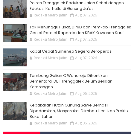
Polres Trenggalek Padukan Jalan Sehat dengan
Edukasi Karhutla di Gunung Ja'as
Redaksi Metro Jatim
Aug 07, 2026
Tak Menunggu Pusat, DPRD dan Pemkab Trenggalek
Genjot Paralel Raperda dan KBAK Kawasan Karst
Redaksi Metro Jatim
Aug 07, 2026
Kapal Cepat Sumenep Segera Beroperasi
Redaksi Metro Jatim
Aug 07, 2026
Tambang Galian C Wonorejo Dihentikan
Sementara, DLH Trenggalek Belum Berikan
Keterangan
Redaksi Metro Jatim
Aug 06, 2026
Kebakaran Hutan Gunung Sawe Berhasil
Dipadamkan, Masyarakat Diimbau Hentikan Praktik
Bakar Lahan
Redaksi Metro Jatim
Aug 06, 2026