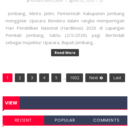
Redaksi Metro Jatim
Mei 02, 2026
Jombang, Metro Jatim; Pemerintah Kabupaten Jombang
menggelar Upacara Bendera dalam rangka memperingati
Hari Pendidikan Nasional (Hardiknas) 2026 di Lapangan
Pemkab Jombang, Sabtu (2/5/2026) pagi. Bertindak
sebagai Inspektur Upacara, Bupati Jombang...
Read More
1
2
3
4
5
...
1002
Next �
Last
VIEW
RECENT
POPULAR
COMMENTS