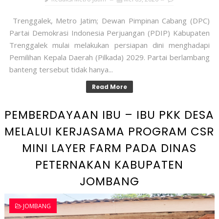
Trenggalek, Metro Jatim; Dewan Pimpinan Cabang (DPC)
Partai Demokrasi Indonesia Perjuangan (PDIP) Kabupaten
Trenggalek mulai melakukan persiapan dini menghadapi
Pemilihan Kepala Daerah (Pilkada) 2029. Partai berlambang
banteng tersebut tidak hanya...
Read More
PEMBERDAYAAN IBU – IBU PKK DESA
MELALUI KERJASAMA PROGRAM CSR
MINI LAYER FARM PADA DINAS
PETERNAKAN KABUPATEN
JOMBANG
JOMBANG