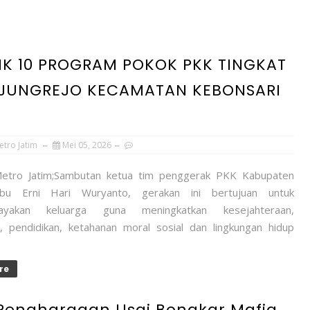
IK 10 PROGRAM POKOK PKK TINGKAT
NJUNGREJO KECAMATAN KEBONSARI
etro Jatim
Mei 05, 2026
Metro Jatim;Sambutan ketua tim penggerak PKK Kabupaten
bu Erni Hari Wuryanto, gerakan ini bertujuan untuk
ayakan keluarga guna meningkatkan kesejahteraan,
, pendidikan, ketahanan moral sosial dan lingkungan hidup
re
Penghargaan Usai Bongkar Mafia