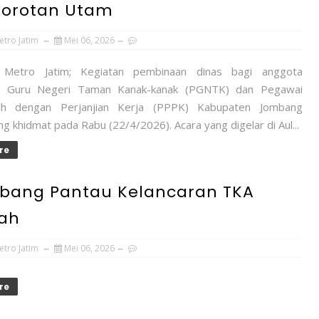
 Sorotan Utam
etro Jatim
Mei 06, 2026
 Metro Jatim; Kegiatan pembinaan dinas bagi anggota
n Guru Negeri Taman Kanak-kanak (PGNTK) dan Pegawai
ah dengan Perjanjian Kerja (PPPK) Kabupaten Jombang
g khidmat pada Rabu (22/4/2026). Acara yang digelar di Aul...
re
mbang Pantau Kelancaran TKA
lah
etro Jatim
Mei 06, 2026
re