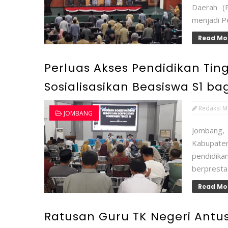
Daerah (
menjadi Pe
Read Mo
Perluas Akses Pendidikan Tin
Sosialisasikan Beasiswa S1 ba
Redaksi M
JOMBANG
Jombang, 
Kabupate
pendidika
berprestas
Read Mo
Ratusan Guru TK Negeri Antus