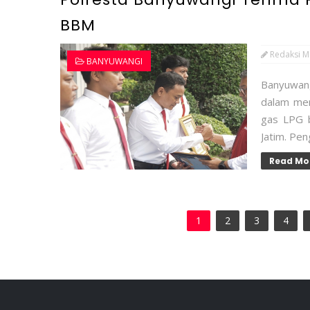
BBM
Redaksi M
BANYUWANGI
Banyuwang
dalam me
gas LPG b
Jatim. Pen
Read Mo
1
2
3
4