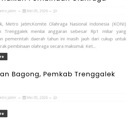
etro Jatim
Mei 05, 2026
k, Metro Jatim;Komite Olahraga Nasional Indonesia (KONI)
n Trenggalek menilai anggaran sebesar Rp1 miliar yang
kan pemerintah daerah tahun ini masih jauh dari cukup untuk
ak pembinaan olahraga secara maksimal. Ket...
re
an Bagong, Pemkab Trenggalek
etro Jatim
Mei 05, 2026
re