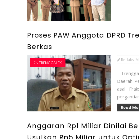
Proses PAW Anggota DPRD Tr
Berkas
Redaksi M
TRENGGALEK
Trenggal
Daerah Pe
asal Frak
pergantian
Read Mo
Anggaran Rp1 Miliar Dinilai 
Usulkan Rp5 Miliar untuk Op