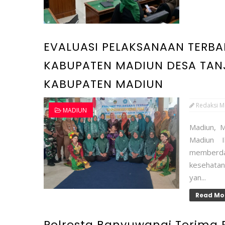
EVALUASI PELAKSANAAN TERBA
KABUPATEN MADIUN DESA TA
KABUPATEN MADIUN
Redaksi M
MADIUN
Madiun, 
Madiun I
memberd
kesehatan
yan...
Read Mo
Polresta Banyuwangi Terima 