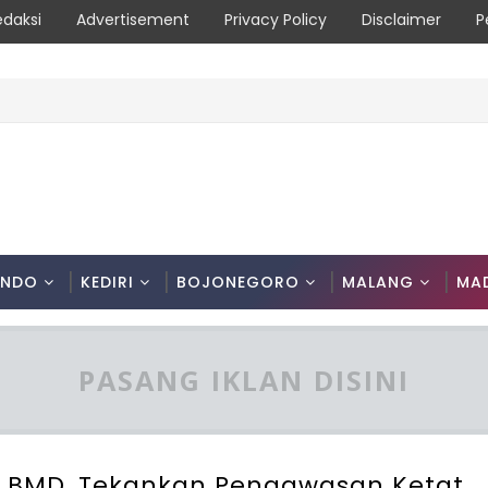
edaksi
Advertisement
Privacy Policy
Disclaimer
P
akat Diimbau Hentikan Praktik Bakar Lahan
ONDO
KEDIRI
BOJONEGORO
MALANG
MA
PASANG IKLAN DISINI
 BMD, Tekankan Pengawasan Ketat