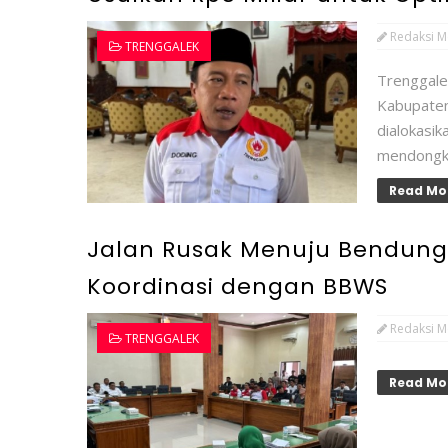
Redaksi M
TRENGGALEK
Trenggale
Kabupate
dialokasi
mendongkr
Read Mo
Jalan Rusak Menuju Bendung
Koordinasi dengan BBWS
Redaksi M
TRENGGALEK
Read Mo