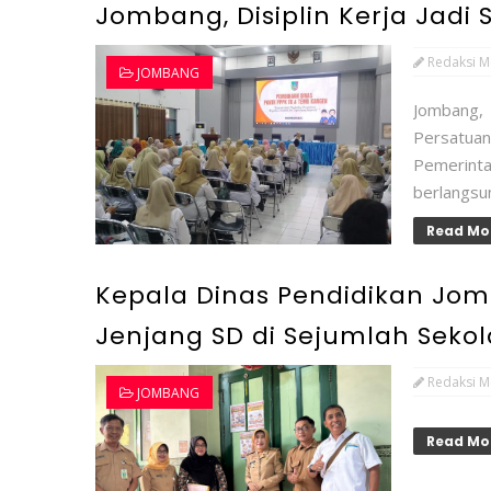
Jombang, Disiplin Kerja Jadi
Redaksi M
JOMBANG
Jombang,
Persatua
Pemerint
berlangsun
Read Mo
Kepala Dinas Pendidikan Jo
Jenjang SD di Sejumlah Seko
Redaksi M
JOMBANG
Read Mo