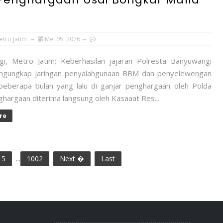
etro Jatim
Mei 05, 2026
i, Metro Jatim; Keberhasilan jajaran Polresta Banyuwangi
ngungkap jaringan penyalahgunaan BBM dan penyelewengan
eberapa bulan yang lalu di ganjar penghargaan oleh Polda
ghargaan diterima langsung oleh Kasaaat Res...
re
5
...
1002
Next �
Last