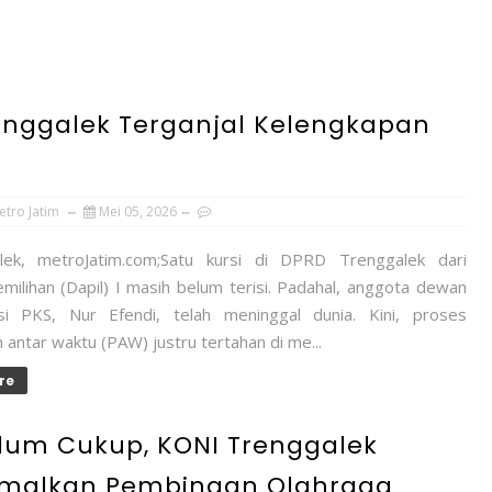
enggalek Terganjal Kelengkapan
etro Jatim
Mei 05, 2026
ek, metroJatim.com;Satu kursi di DPRD Trenggalek dari
milihan (Dapil) I masih belum terisi. Padahal, anggota dewan
si PKS, Nur Efendi, telah meninggal dunia. Kini, proses
 antar waktu (PAW) justru tertahan di me...
re
Belum Cukup, KONI Trenggalek
timalkan Pembinaan Olahraga