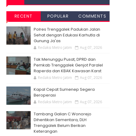
RECENT
POPULAR
COMMENTS
Polres Trenggalek Padukan Jalan
Sehat dengan Edukasi Karhutla di
Gunung Ja'as
Redaksi Metro Jatim
Aug 07, 2026
Tak Menunggu Pusat, DPRD dan
Pemkab Trenggalek Genjot Paralel
Raperda dan KBAK Kawasan Karst
Redaksi Metro Jatim
Aug 07, 2026
Kapal Cepat Sumenep Segera
Beroperasi
Redaksi Metro Jatim
Aug 07, 2026
Tambang Galian C Wonorejo
Dihentikan Sementara, DLH
Trenggalek Belum Berikan
Keterangan