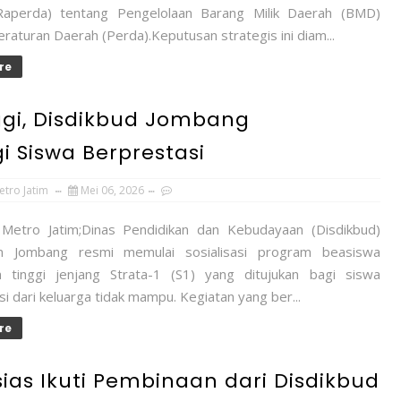
Raperda) tentang Pengelolaan Barang Milik Daerah (BMD)
raturan Daerah (Perda).Keputusan strategis ini diam...
re
ggi, Disdikbud Jombang
gi Siswa Berprestasi
etro Jatim
Mei 06, 2026
Metro Jatim;Dinas Pendidikan dan Kebudayaan (Disdikbud)
n Jombang resmi memulai sosialisasi program beasiswa
n tinggi jenjang Strata-1 (S1) yang ditujukan bagi siswa
i dari keluarga tidak mampu. Kegiatan yang ber...
re
ias Ikuti Pembinaan dari Disdikbud