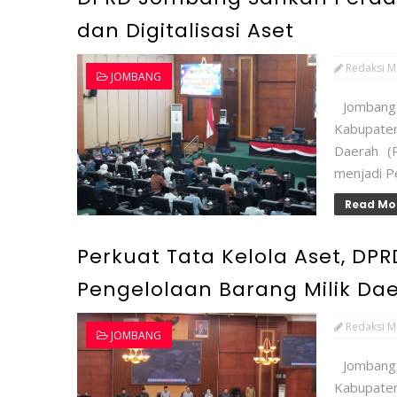
dan Digitalisasi Aset
Redaksi M
JOMBANG
Jombang,
Kabupate
Daerah (
menjadi Pe
Read Mo
Perkuat Tata Kelola Aset, D
Pengelolaan Barang Milik Da
Redaksi M
JOMBANG
Jombang,
Kabupate