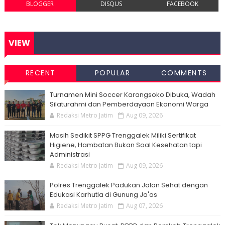
BLOGGER
DISQUS
FACEBOOK
VIEW
RECENT
POPULAR
COMMENTS
Turnamen Mini Soccer Karangsoko Dibuka, Wadah
Silaturahmi dan Pemberdayaan Ekonomi Warga
Redaksi Metro Jatim
Aug 09, 2026
Masih Sedikit SPPG Trenggalek Miliki Sertifikat
Higiene, Hambatan Bukan Soal Kesehatan tapi
Administrasi
Redaksi Metro Jatim
Aug 09, 2026
Polres Trenggalek Padukan Jalan Sehat dengan
Edukasi Karhutla di Gunung Ja'as
Redaksi Metro Jatim
Aug 07, 2026