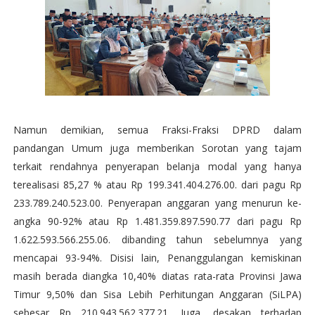
Namun demikian, semua Fraksi-Fraksi DPRD dalam
pandangan Umum juga memberikan Sorotan yang tajam
terkait rendahnya penyerapan belanja modal yang hanya
terealisasi 85,27 % atau Rp 199.341.404.276.00. dari pagu Rp
233.789.240.523.00. Penyerapan anggaran yang menurun ke-
angka 90-92% atau Rp 1.481.359.897.590.77 dari pagu Rp
1.622.593.566.255.06. dibanding tahun sebelumnya yang
mencapai 93-94%. Disisi lain, Penanggulangan kemiskinan
masih berada diangka 10,40% diatas rata-rata Provinsi Jawa
Timur 9,50% dan Sisa Lebih Perhitungan Anggaran (SiLPA)
sebesar Rp 210.943.562.377.21, Juga, desakan terhadap