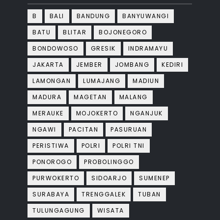
B
BALI
BANDUNG
BANYUWANGI
BATU
BLITAR
BOJONEGORO
BONDOWOSO
GRESIK
INDRAMAYU
JAKARTA
JEMBER
JOMBANG
KEDIRI
LAMONGAN
LUMAJANG
MADIUN
MADURA
MAGETAN
MALANG
MERAUKE
MOJOKERTO
NGANJUK
NGAWI
PACITAN
PASURUAN
PERISTIWA
POLRI
POLRI TNI
PONOROGO
PROBOLINGGO
PURWOKERTO
SIDOARJO
SUMENEP
SURABAYA
TRENGGALEK
TUBAN
TULUNGAGUNG
WISATA