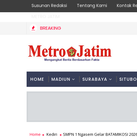
Susunan Redaksi
Tentang Kami
Kontak R
METRO JATIM
BREAKING
HOME
MADIUN
SURABAYA
SITUB
Home
Kediri
SMPN 1 Ngasem Gelar BATAMIKOSI 2026, 