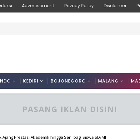
edaksi
Advertisement
Privacy Policy
Disclaimer
P
ONDO
KEDIRI
BOJONEGORO
MALANG
MA
PASANG IKLAN DISINI
Ajang Prestasi Akademik hingga Seni bagi Siswa SD/MI