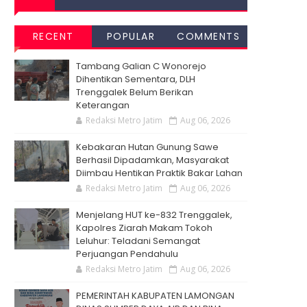
RECENT
POPULAR
COMMENTS
Tambang Galian C Wonorejo
Dihentikan Sementara, DLH
Trenggalek Belum Berikan
Keterangan
Redaksi Metro Jatim
Aug 06, 2026
Kebakaran Hutan Gunung Sawe
Berhasil Dipadamkan, Masyarakat
Diimbau Hentikan Praktik Bakar Lahan
Redaksi Metro Jatim
Aug 06, 2026
Menjelang HUT ke-832 Trenggalek,
Kapolres Ziarah Makam Tokoh
Leluhur: Teladani Semangat
Perjuangan Pendahulu
Redaksi Metro Jatim
Aug 06, 2026
PEMERINTAH KABUPATEN LAMONGAN