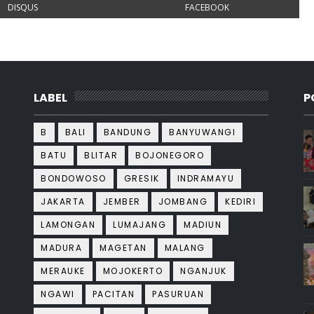
DISQUS
FACEBOOK
LABEL
P
B
BALI
BANDUNG
BANYUWANGI
BATU
BLITAR
BOJONEGORO
BONDOWOSO
GRESIK
INDRAMAYU
JAKARTA
JEMBER
JOMBANG
KEDIRI
LAMONGAN
LUMAJANG
MADIUN
MADURA
MAGETAN
MALANG
MERAUKE
MOJOKERTO
NGANJUK
NGAWI
PACITAN
PASURUAN