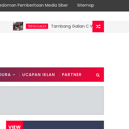
edoman Pemberitaan Media Siber
Sitemap
Tambang Galian C Wonorejo Dihentikan Sem
TRENGGALEK
DURA
UCAPAN IKLAN
PARTNER
VIEW