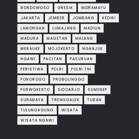
BONDOWOSO
GRESIK
INDRAMAYU
JAKARTA
JEMBER
JOMBANG
KEDIRI
LAMONGAN
LUMAJANG
MADIUN
MADURA
MAGETAN
MALANG
MERAUKE
MOJOKERTO
NGANJUK
NGAWI
PACITAN
PASURUAN
PERISTIWA
POLRI
POLRI TNI
PONOROGO
PROBOLINGGO
PURWOKERTO
SIDOARJO
SUMENEP
SURABAYA
TRENGGALEK
TUBAN
TULUNGAGUNG
WISATA
WISATA NGAWI