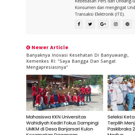
Kebebasan Pers dan Undang-un
Konsumen dan mengingat Unda
Transaksi Elektronik (ITE).
Newer Article
Banyaknya Inovasi Kesehatan Di Banyuwangi,
Kemenkes RI: ”Saya Bangga Dan Sangat
Mengapresiasinya”
Mahasiswa KKN Universitas
Seleksi Keta
Wahidiyah Kediri Fokus Dampingi
Terpilih Me
UMKM di Desa Banjarsari Kulon
Paskibraka 
Kecamatan Dagangan
Madiun.