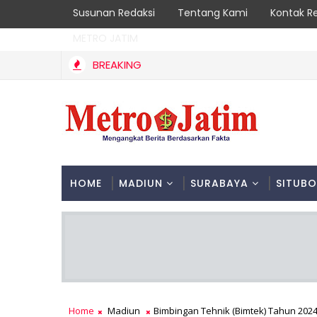
Susunan Redaksi
Tentang Kami
Kontak R
METRO JATIM
BREAKING
Semarakkan HUT ke-81 RI, Pemkab Jombang Gelar Porkab 202
HOME
MADIUN
SURABAYA
SITUB
Home
Madiun
Bimbingan Tehnik (Bimtek) Tahun 20