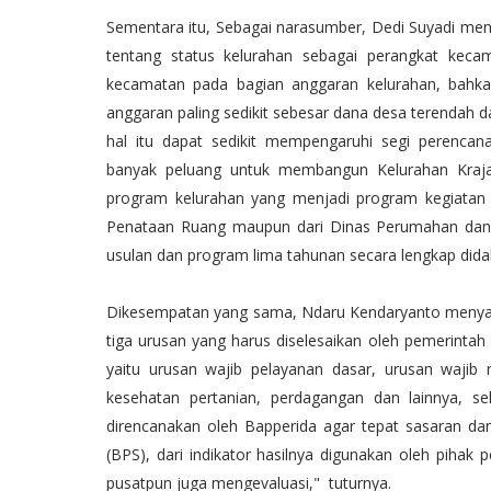
Sementara itu, Sebagai narasumber, Dedi Suyadi m
tentang status kelurahan sebagai perangkat kec
kecamatan pada bagian anggaran kelurahan, bahka
anggaran paling sedikit sebesar dana desa terendah
hal itu dapat sedikit mempengaruhi segi perenc
banyak peluang untuk membangun Kelurahan Kra
program kelurahan yang menjadi program kegiatan 
Penataan Ruang maupun dari Dinas Perumahan da
usulan dan program lima tahunan secara lengkap did
Dikesempatan yang sama, Ndaru Kendaryanto menyam
tiga urusan yang harus diselesaikan oleh pemerinta
yaitu urusan wajib pelayanan dasar, urusan wajib n
kesehatan pertanian, perdagangan dan lainnya, se
direncanakan oleh Bapperida agar tepat sasaran dan
(BPS), dari indikator hasilnya digunakan oleh pihak 
pusatpun juga mengevaluasi," tuturnya.