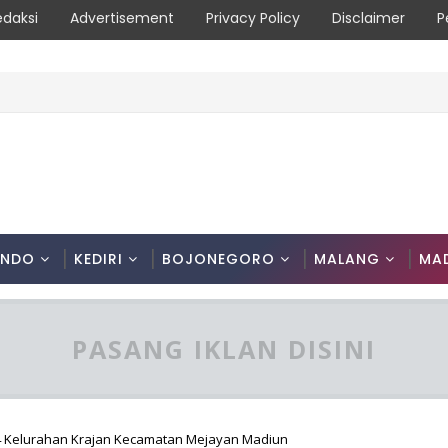
edaksi
Advertisement
Privacy Policy
Disclaimer
P
6 untuk Pererat Kebersamaan ASN
ONDO
KEDIRI
BOJONEGORO
MALANG
MA
PASANG IKLAN DISINI
24 Kelurahan Krajan Kecamatan Mejayan Madiun