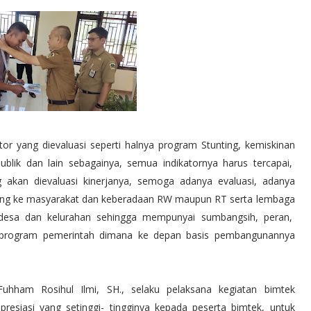
tor yang dievaluasi seperti halnya program Stunting, kemiskinan
ublik dan lain sebagainya, semua indikatornya harus tercapai,
g akan dievaluasi kinerjanya, semoga adanya evaluasi, adanya
ung ke masyarakat dan keberadaan RW maupun RT serta lembaga
 desa dan kelurahan sehingga mempunyai sumbangsih, peran,
-program pemerintah dimana ke depan basis pembangunannya
 Fuhham Rosihul Ilmi, SH., selaku pelaksana kegiatan bimtek
esiasi yang setinggi- tingginya kepada peserta bimtek, untuk