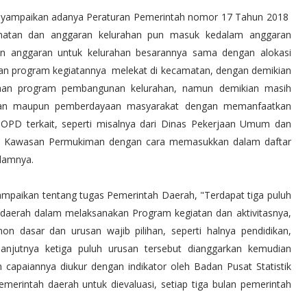
enyampaikan adanya Peraturan Pemerintah nomor 17 Tahun 2018
amatan dan anggaran kelurahan pun masuk kedalam anggaran
n anggaran untuk kelurahan besarannya sama dengan alokasi
 dan program kegiatannya melekat di kecamatan, dengan demikian
anaan program pembangunan kelurahan, namun demikian masih
jan maupun pemberdayaan masyarakat dengan memanfaatkan
OPD terkait, seperti misalnya dari Dinas Pekerjaan Umum dan
n Kawasan Permukiman dengan cara memasukkan dalam daftar
alamnya.
paikan tentang tugas Pemerintah Daerah, "Terdapat tiga puluh
h daerah dalam melaksanakan Program kegiatan dan aktivitasnya,
on dasar dan urusan wajib pilihan, seperti halnya pendidikan,
lanjutnya ketiga puluh urusan tersebut dianggarkan kemudian
 capaiannya diukur dengan indikator oleh Badan Pusat Statistik
pemerintah daerah untuk dievaluasi, setiap tiga bulan pemerintah