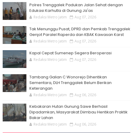
Polres Trenggalek Padukan Jalan Sehat dengan
Edukasi Karhutla di Gunung Ja'as
Redaksi Metro Jatim
Aug 07, 2026
Tak Menunggu Pusat, DPRD dan Pemkab Trenggalek
Genjot Paralel Raperda dan KBAK Kawasan Karst
Redaksi Metro Jatim
Aug 07, 2026
Kapal Cepat Sumenep Segera Beroperasi
Redaksi Metro Jatim
Aug 07, 2026
Tambang Galian C Wonorejo Dihentikan
Sementara, DLH Trenggalek Belum Berikan
Keterangan
Redaksi Metro Jatim
Aug 06, 2026
Kebakaran Hutan Gunung Sawe Berhasil
Dipadamkan, Masyarakat Diimbau Hentikan Praktik
Bakar Lahan
Redaksi Metro Jatim
Aug 06, 2026