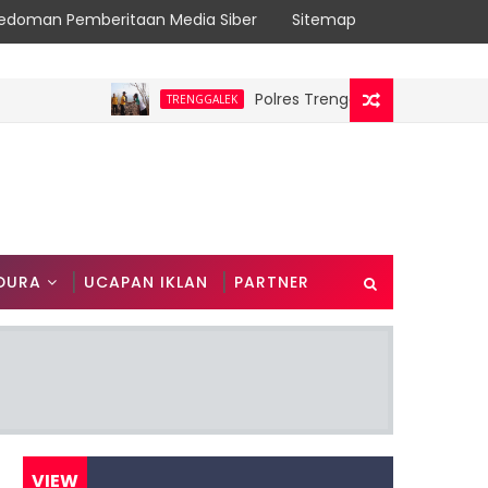
edoman Pemberitaan Media Siber
Sitemap
Polres Trenggalek Padukan Jalan Sehat
TRENGGALEK
DURA
UCAPAN IKLAN
PARTNER
VIEW