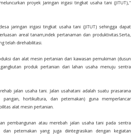
luncurkan proyek Jaringan irigasi tingkat usaha tani (JITUT),"
desa jaringan irigasi tingkat usaha tani (JITUT) sehingga dapat
erluasan areal tanam,indek pertanaman dan produktivitas.Serta,
 telah direhabilitasi.
roduksi dan alat mesin pertanian dari kawasan pemukiman (dusun
gangkutan produk pertanian dari lahan usaha menuju sentra
hab jalan usaha tani. Jalan usahatani adalah suatu prasarana
n pangan, hortikultura, dan peternakan) guna memperlancar
litas alat mesin pertanian.
tan pembangunan atau merebah jalan usaha tani pada sentra
a dan peternakan yang juga diintegrasikan dengan kegiatan