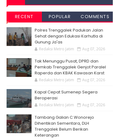
RECENT
POPULAR
COMMENTS
Polres Trenggalek Padukan Jalan
Sehat dengan Edukasi Karhutla di
Gunung Ja'as
Redaksi Metro Jatim
Aug 07, 2026
Tak Menunggu Pusat, DPRD dan
Pemkab Trenggalek Genjot Paralel
Raperda dan KBAK Kawasan Karst
Redaksi Metro Jatim
Aug 07, 2026
Kapal Cepat Sumenep Segera
Beroperasi
Redaksi Metro Jatim
Aug 07, 2026
Tambang Galian C Wonorejo
Dihentikan Sementara, DLH
Trenggalek Belum Berikan
Keterangan