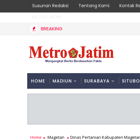
Susunan Redaksi
Tentang Kami
Kontak R
METRO JATIM
BREAKING
Kebakaran Hutan Gunung Sawe Berhasil Dipadamkan, Masyaraka
HOME
MADIUN
SURABAYA
SITUB
Home
Magetan
Dinas Pertanian Kabupaten Mageta