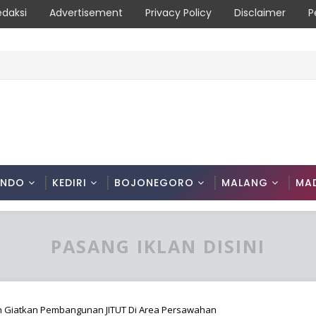
edaksi
Advertisement
Privacy Policy
Disclaimer
P
t Diimbau Hentikan Praktik Bakar Lahan
ONDO
KEDIRI
BOJONEGORO
MALANG
MA
PASANG IKLAN DISINI
n Giatkan Pembangunan JITUT Di Area Persawahan