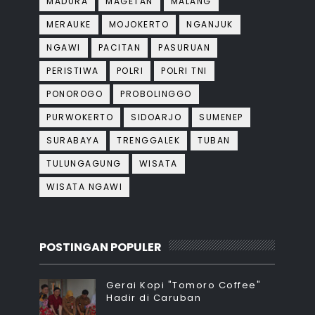
MADURA
MAGETAN
MALANG
MERAUKE
MOJOKERTO
NGANJUK
NGAWI
PACITAN
PASURUAN
PERISTIWA
POLRI
POLRI TNI
PONOROGO
PROBOLINGGO
PURWOKERTO
SIDOARJO
SUMENEP
SURABAYA
TRENGGALEK
TUBAN
TULUNGAGUNG
WISATA
WISATA NGAWI
POSTINGAN POPULER
Gerai Kopi "Tomoro Coffee"
Hadir di Caruban