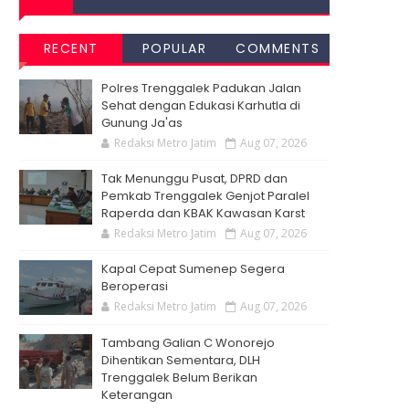
RECENT
POPULAR
COMMENTS
Polres Trenggalek Padukan Jalan
Sehat dengan Edukasi Karhutla di
Gunung Ja'as
Redaksi Metro Jatim
Aug 07, 2026
Tak Menunggu Pusat, DPRD dan
Pemkab Trenggalek Genjot Paralel
Raperda dan KBAK Kawasan Karst
Redaksi Metro Jatim
Aug 07, 2026
Kapal Cepat Sumenep Segera
Beroperasi
Redaksi Metro Jatim
Aug 07, 2026
Tambang Galian C Wonorejo
Dihentikan Sementara, DLH
Trenggalek Belum Berikan
Keterangan