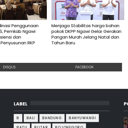
dinasi Penggunaan
Menjaga Stabilitas harga bahan
6, Pemkab Ngawi
pokok DKPP Ngawi Gelar Gerakan
siensi dan
Pangan Murah Jelang Natal dan
 Penyusunan RKP
Tahun Baru
DISQUS
FACEBOOK
LABEL
P
B
BALI
BANDUNG
BANYUWANGI
BATU
BLITAR
BOJONEGORO