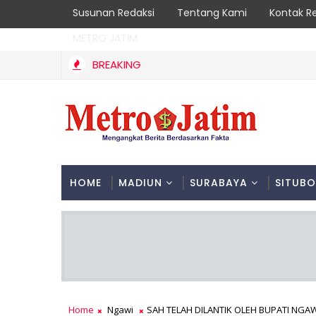
Susunan Redaksi
Tentang Kami
Kontak R
METRO JATIM
BREAKING
Kebakaran Hutan Gunung Sawe Berhasil Dipadamka
TRENGGALEK
HOME
MADIUN
SURABAYA
SITUB
Home
Ngawi
SAH TELAH DILANTIK OLEH BUPATI N