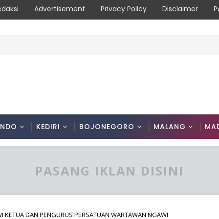
edaksi
Advertisement
Privacy Policy
Disclaimer
P
n, Masyarakat Diimbau Hentikan Praktik Bakar Lahan
ONDO
KEDIRI
BOJONEGORO
MALANG
MA
PASANG IKLAN DISINI
GAWI KETUA DAN PENGURUS PERSATUAN WARTAWAN NGAWI