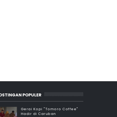
OSTINGAN POPULER
Gerai Kopi "Tomoro Coffee"
Hadir di Caruban