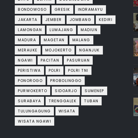
BONDOWOSO
GRESIK
INDRAMAYU
JAKARTA
JEMBER
JOMBANG
KEDIRI
LAMONGAN
LUMAJANG
MADIUN
MADURA
MAGETAN
MALANG
MERAUKE
MOJOKERTO
NGANJUK
NGAWI
PACITAN
PASURUAN
PERISTIWA
POLRI
POLRI TNI
PONOROGO
PROBOLINGGO
PURWOKERTO
SIDOARJO
SUMENEP
SURABAYA
TRENGGALEK
TUBAN
TULUNGAGUNG
WISATA
WISATA NGAWI