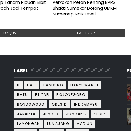
p Tanam Ribuan Bibit
Perkokoh Peran Penting BPRS
Ubah Jadi Tempat
Bhakti Sumekar Dorong UMKM
Sumenep Naik Level
DISQUS
FACEBOOK
LABEL
P
B
BALI
BANDUNG
BANYUWANGI
BATU
BLITAR
BOJONEGORO
BONDOWOSO
GRESIK
INDRAMAYU
JAKARTA
JEMBER
JOMBANG
KEDIRI
LAMONGAN
LUMAJANG
MADIUN