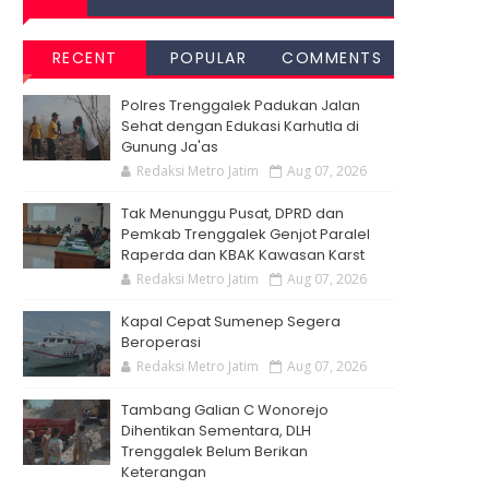
RECENT
POPULAR
COMMENTS
Polres Trenggalek Padukan Jalan
Sehat dengan Edukasi Karhutla di
Gunung Ja'as
Redaksi Metro Jatim
Aug 07, 2026
Tak Menunggu Pusat, DPRD dan
Pemkab Trenggalek Genjot Paralel
Raperda dan KBAK Kawasan Karst
Redaksi Metro Jatim
Aug 07, 2026
Kapal Cepat Sumenep Segera
Beroperasi
Redaksi Metro Jatim
Aug 07, 2026
Tambang Galian C Wonorejo
Dihentikan Sementara, DLH
Trenggalek Belum Berikan
Keterangan