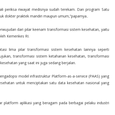
sekali periksa riwayat medisnya sudah terekam. Dan program Satu
untuk dokter praktek mandiri maupun umum,”paparnya..
rwujudan dari pilar keenam transformasi sistem kesehatan, yaitu
 oleh Kemenkes RI.
asi lima pilar transformasi sistem kesehatan lainnya seperti
rujukan, transformasi sistem ketahanan kesehatan, transformasi
sehatan yang saat ini juga sedang berjalan.
gadopsi model infrastruktur Platform-as-a-service (PAAS) yang
esehatan untuk menciptakan satu data kesehatan nasional yang
r platform aplikasi yang beragam pada berbagai pelaku industri