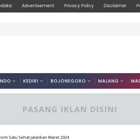
edaksi
Advertisement
Privacy Policy
Disclaimer
P
ONDO
KEDIRI
BOJONEGORO
MALANG
MA
PASANG IKLAN DISINI
orm Satu Sehat Jalankan Maret 2024