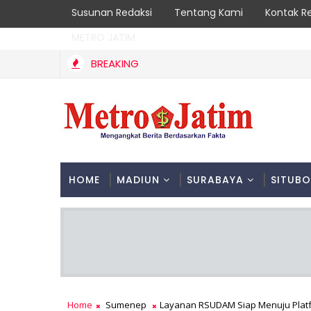
Susunan Redaksi
Tentang Kami
Kontak R
METRO JATIM
BREAKING
HOME
MADIUN
SURABAYA
SITUB
Home
Sumenep
Layanan RSUDAM Siap Menuju Platf