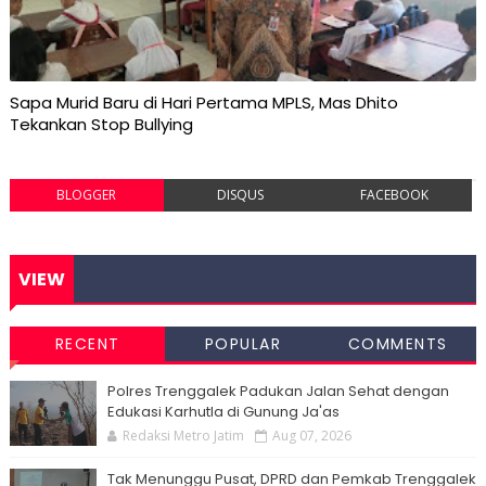
Sapa Murid Baru di Hari Pertama MPLS, Mas Dhito
Tekankan Stop Bullying
BLOGGER
DISQUS
FACEBOOK
VIEW
RECENT
POPULAR
COMMENTS
Polres Trenggalek Padukan Jalan Sehat dengan
Edukasi Karhutla di Gunung Ja'as
Redaksi Metro Jatim
Aug 07, 2026
Tak Menunggu Pusat, DPRD dan Pemkab Trenggalek