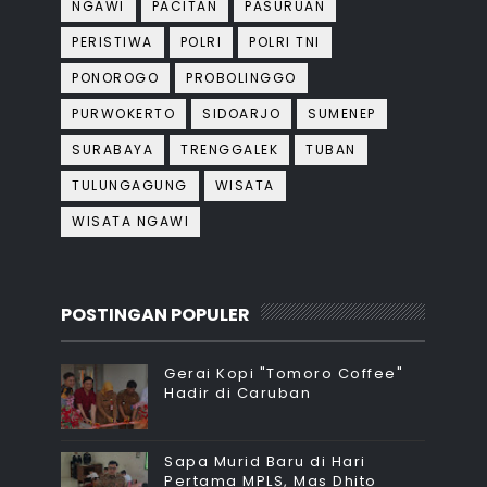
NGAWI
PACITAN
PASURUAN
PERISTIWA
POLRI
POLRI TNI
PONOROGO
PROBOLINGGO
PURWOKERTO
SIDOARJO
SUMENEP
SURABAYA
TRENGGALEK
TUBAN
TULUNGAGUNG
WISATA
WISATA NGAWI
POSTINGAN POPULER
Gerai Kopi "Tomoro Coffee"
Hadir di Caruban
Sapa Murid Baru di Hari
Pertama MPLS, Mas Dhito