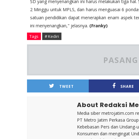
SD yang menyenangkan ini harus melakukan tiga hal. 
2 Minggu untuk MPLS, dan harus menguasai 6 pondasi
satuan pendidikan dapat menerapkan enam aspek ters
ini menyenangkan," jelasnya.
(Franky)
Tags
# Kediri
PASANG 
TWEET
SHARE
About Redaksi Me
Media siber metrojatim.com r
PT Metro Jatim Perkasa Grou
Kebebasan Pers dan Undang-un
Konsumen dan mengingat Unda