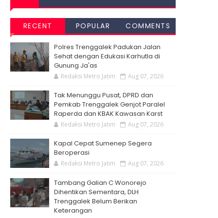
RECENT
POPULAR
COMMENTS
Polres Trenggalek Padukan Jalan
Sehat dengan Edukasi Karhutla di
Gunung Ja'as
Redaksi Metro Jatim
Aug 07, 2026
Tak Menunggu Pusat, DPRD dan
Pemkab Trenggalek Genjot Paralel
Raperda dan KBAK Kawasan Karst
Redaksi Metro Jatim
Aug 07, 2026
Kapal Cepat Sumenep Segera
Beroperasi
Redaksi Metro Jatim
Aug 07, 2026
Tambang Galian C Wonorejo
Dihentikan Sementara, DLH
Trenggalek Belum Berikan
Keterangan