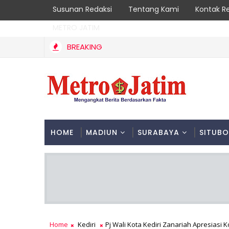
Susunan Redaksi
Tentang Kami
Kontak R
METRO JATIM
BREAKING
Kebakaran Hutan Gunung Sawe Berhasil Dipadamkan, 
TRENGGALEK
HOME
MADIUN
SURABAYA
SITUB
Home
Kediri
Pj Wali Kota Kediri Zanariah Apresias