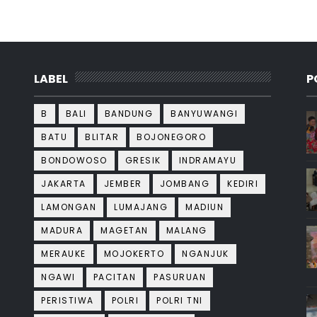
LABEL
P
B
BALI
BANDUNG
BANYUWANGI
BATU
BLITAR
BOJONEGORO
BONDOWOSO
GRESIK
INDRAMAYU
JAKARTA
JEMBER
JOMBANG
KEDIRI
LAMONGAN
LUMAJANG
MADIUN
MADURA
MAGETAN
MALANG
MERAUKE
MOJOKERTO
NGANJUK
NGAWI
PACITAN
PASURUAN
PERISTIWA
POLRI
POLRI TNI