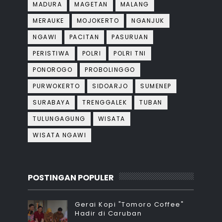
MADURA
MAGETAN
MALANG
MERAUKE
MOJOKERTO
NGANJUK
NGAWI
PACITAN
PASURUAN
PERISTIWA
POLRI
POLRI TNI
PONOROGO
PROBOLINGGO
PURWOKERTO
SIDOARJO
SUMENEP
SURABAYA
TRENGGALEK
TUBAN
TULUNGAGUNG
WISATA
WISATA NGAWI
POSTINGAN POPULER
Gerai Kopi "Tomoro Coffee"
Hadir di Caruban