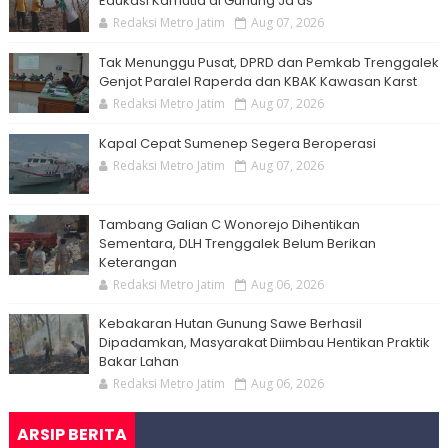
Edukasi Karhutla di Gunung Ja'as
Redaksi Metro Jatim
Aug 07, 2026
Tak Menunggu Pusat, DPRD dan Pemkab Trenggalek
Genjot Paralel Raperda dan KBAK Kawasan Karst
Redaksi Metro Jatim
Aug 07, 2026
Kapal Cepat Sumenep Segera Beroperasi
Redaksi Metro Jatim
Aug 07, 2026
Tambang Galian C Wonorejo Dihentikan
Sementara, DLH Trenggalek Belum Berikan
Keterangan
Redaksi Metro Jatim
Aug 06, 2026
Kebakaran Hutan Gunung Sawe Berhasil
Dipadamkan, Masyarakat Diimbau Hentikan Praktik
Bakar Lahan
Redaksi Metro Jatim
Aug 06, 2026
ARSIP BERITA