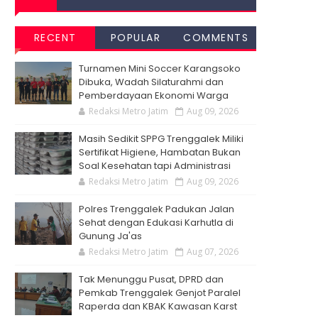
RECENT
POPULAR
COMMENTS
Turnamen Mini Soccer Karangsoko
Dibuka, Wadah Silaturahmi dan
Pemberdayaan Ekonomi Warga
Redaksi Metro Jatim
Aug 09, 2026
Masih Sedikit SPPG Trenggalek Miliki
Sertifikat Higiene, Hambatan Bukan
Soal Kesehatan tapi Administrasi
Redaksi Metro Jatim
Aug 09, 2026
Polres Trenggalek Padukan Jalan
Sehat dengan Edukasi Karhutla di
Gunung Ja'as
Redaksi Metro Jatim
Aug 07, 2026
Tak Menunggu Pusat, DPRD dan
Pemkab Trenggalek Genjot Paralel
Raperda dan KBAK Kawasan Karst