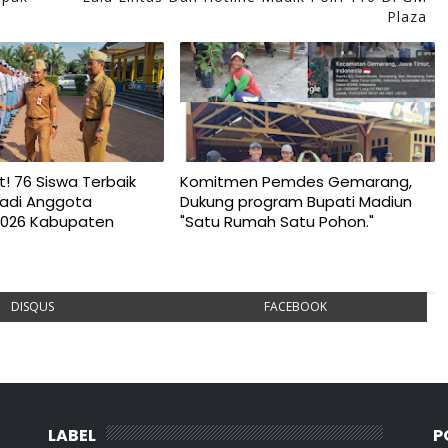
Plaza
t! 76 Siswa Terbaik
Komitmen Pemdes Gemarang,
njadi Anggota
Dukung program Bupati Madiun
2026 Kabupaten
"Satu Rumah Satu Pohon."
DISQUS
FACEBOOK
LABEL
P