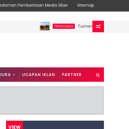
edoman Pemberitaan Media Siber
Sitemap
Turnamen Mini Soccer Karangs
TRENGGALEK
DURA
UCAPAN IKLAN
PARTNER
VIEW