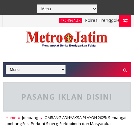
Polres Trenggalek Padukan 
TRENGGALEK
e Berhasil Dipadamkan, Masyarakat Diimbau Hentikan Praktik B
PASANG IKLAN DISINI
Home
Jombang
JOMBANG ADHYAKSA PLAYON 2025: Semangat
Jombang Fest Perkuat Sinergi Forkopimda dan Masyarakat