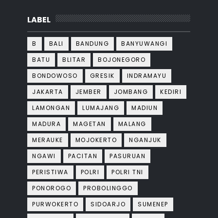
LABEL
B
BALI
BANDUNG
BANYUWANGI
BATU
BLITAR
BOJONEGORO
BONDOWOSO
GRESIK
INDRAMAYU
JAKARTA
JEMBER
JOMBANG
KEDIRI
LAMONGAN
LUMAJANG
MADIUN
MADURA
MAGETAN
MALANG
MERAUKE
MOJOKERTO
NGANJUK
NGAWI
PACITAN
PASURUAN
PERISTIWA
POLRI
POLRI TNI
PONOROGO
PROBOLINGGO
PURWOKERTO
SIDOARJO
SUMENEP