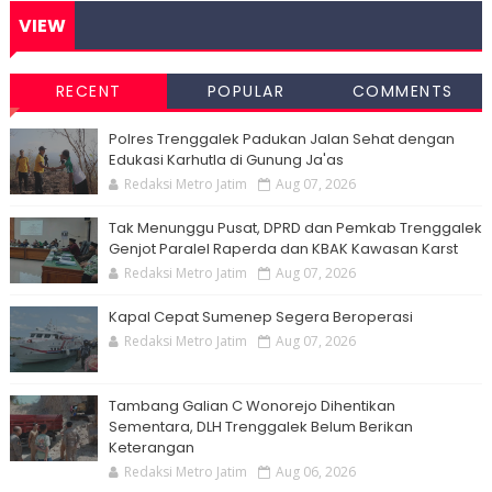
VIEW
RECENT
POPULAR
COMMENTS
Polres Trenggalek Padukan Jalan Sehat dengan
Edukasi Karhutla di Gunung Ja'as
Redaksi Metro Jatim
Aug 07, 2026
Tak Menunggu Pusat, DPRD dan Pemkab Trenggalek
Genjot Paralel Raperda dan KBAK Kawasan Karst
Redaksi Metro Jatim
Aug 07, 2026
Kapal Cepat Sumenep Segera Beroperasi
Redaksi Metro Jatim
Aug 07, 2026
Tambang Galian C Wonorejo Dihentikan
Sementara, DLH Trenggalek Belum Berikan
Keterangan
Redaksi Metro Jatim
Aug 06, 2026