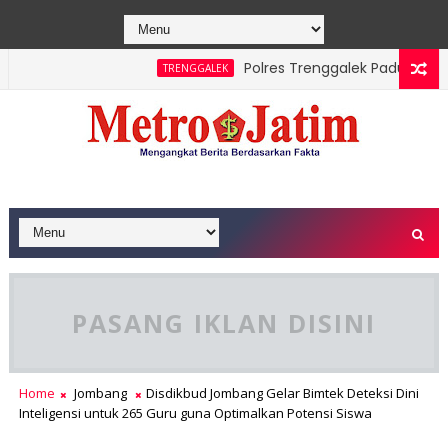
Polres Trenggalek Padukan Jalan
TRENGGALEK
hasil Dipadamkan, Masyarakat Diimbau Hentikan Praktik Bakar 
PASANG IKLAN DISINI
Home
Jombang
Disdikbud Jombang Gelar Bimtek Deteksi Dini
Inteligensi untuk 265 Guru guna Optimalkan Potensi Siswa