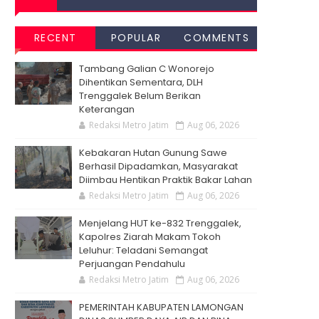
RECENT
POPULAR
COMMENTS
Tambang Galian C Wonorejo
Dihentikan Sementara, DLH
Trenggalek Belum Berikan
Keterangan
Redaksi Metro Jatim
Aug 06, 2026
Kebakaran Hutan Gunung Sawe
Berhasil Dipadamkan, Masyarakat
Diimbau Hentikan Praktik Bakar Lahan
Redaksi Metro Jatim
Aug 06, 2026
Menjelang HUT ke-832 Trenggalek,
Kapolres Ziarah Makam Tokoh
Leluhur: Teladani Semangat
Perjuangan Pendahulu
Redaksi Metro Jatim
Aug 06, 2026
PEMERINTAH KABUPATEN LAMONGAN