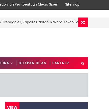
edoman Pemberitaan Media Siber
Sitemap
ggalek, Kapolres Ziarah Makam Tokoh Leluhur: Teladani Semang
DURA
UCAPAN IKLAN
PARTNER
VIEW