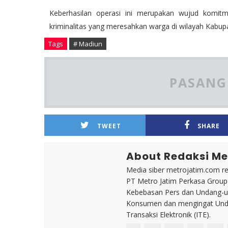
Keberhasilan operasi ini merupakan wujud komit
kriminalitas yang meresahkan warga di wilayah Kabu
Tags
# Madiun
PASANG 
TWEET
SHARE
About Redaksi Me
Media siber metrojatim.com r
PT Metro Jatim Perkasa Grou
Kebebasan Pers dan Undang-un
Konsumen dan mengingat Unda
Transaksi Elektronik (ITE).