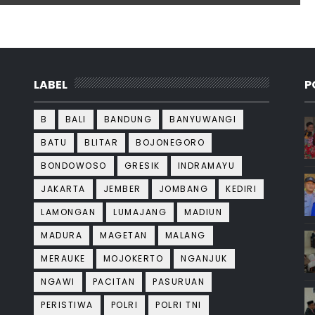
LABEL
P
B
BALI
BANDUNG
BANYUWANGI
BATU
BLITAR
BOJONEGORO
BONDOWOSO
GRESIK
INDRAMAYU
JAKARTA
JEMBER
JOMBANG
KEDIRI
LAMONGAN
LUMAJANG
MADIUN
MADURA
MAGETAN
MALANG
MERAUKE
MOJOKERTO
NGANJUK
NGAWI
PACITAN
PASURUAN
PERISTIWA
POLRI
POLRI TNI