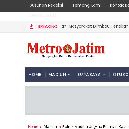
Susunan Redaksi
Tentang Kami
Kontak R
METRO JATIM
awe Berhasil Dipadamkan, Masyarakat Diimbau Hentikan Prakti
BREAKING
HOME
MADIUN
SURABAYA
SITUB
Home
Madiun
Polres Madiun Ungkap Puluhan Kasus