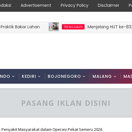
edaksi
Advertisement
Privacy Policy
Disclaimer
P
k Bakar Lahan
Menjelang HUT ke-832 Tren
TRENGGALEK
ONDO
KEDIRI
BOJONEGORO
MALANG
MA
PASANG IKLAN DISINI
 Penyakit Masyarakat dalam Operasi Pekat Semeru 2026