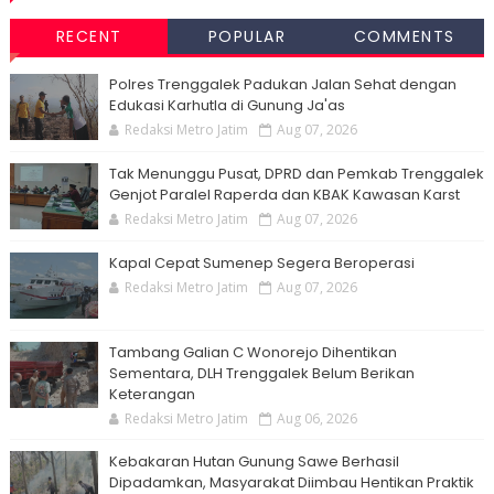
RECENT
POPULAR
COMMENTS
Polres Trenggalek Padukan Jalan Sehat dengan
Edukasi Karhutla di Gunung Ja'as
Redaksi Metro Jatim
Aug 07, 2026
Tak Menunggu Pusat, DPRD dan Pemkab Trenggalek
Genjot Paralel Raperda dan KBAK Kawasan Karst
Redaksi Metro Jatim
Aug 07, 2026
Kapal Cepat Sumenep Segera Beroperasi
Redaksi Metro Jatim
Aug 07, 2026
Tambang Galian C Wonorejo Dihentikan
Sementara, DLH Trenggalek Belum Berikan
Keterangan
Redaksi Metro Jatim
Aug 06, 2026
Kebakaran Hutan Gunung Sawe Berhasil
Dipadamkan, Masyarakat Diimbau Hentikan Praktik