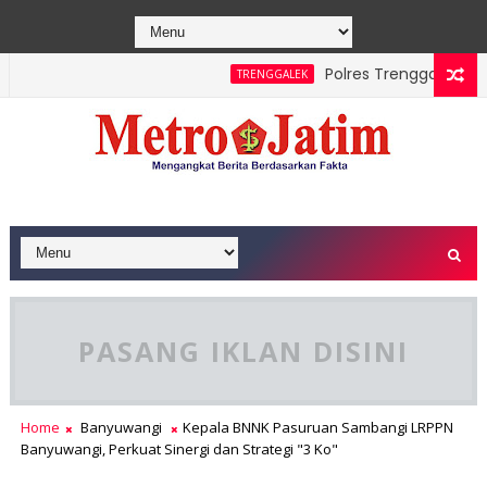
Polres Trenggalek Paduk
TRENGGALEK
Sawe Berhasil Dipadamkan, Masyarakat Diimbau Hentikan Prakti
PASANG IKLAN DISINI
Home
Banyuwangi
Kepala BNNK Pasuruan Sambangi LRPPN
Banyuwangi, Perkuat Sinergi dan Strategi "3 Ko"