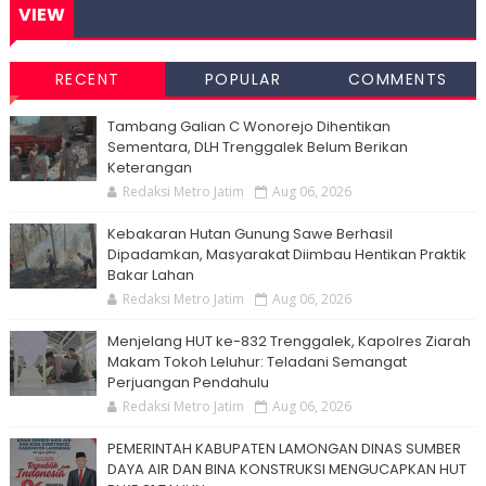
VIEW
RECENT
POPULAR
COMMENTS
Tambang Galian C Wonorejo Dihentikan
Sementara, DLH Trenggalek Belum Berikan
Keterangan
Redaksi Metro Jatim
Aug 06, 2026
Kebakaran Hutan Gunung Sawe Berhasil
Dipadamkan, Masyarakat Diimbau Hentikan Praktik
Bakar Lahan
Redaksi Metro Jatim
Aug 06, 2026
Menjelang HUT ke-832 Trenggalek, Kapolres Ziarah
Makam Tokoh Leluhur: Teladani Semangat
Perjuangan Pendahulu
Redaksi Metro Jatim
Aug 06, 2026
PEMERINTAH KABUPATEN LAMONGAN DINAS SUMBER
DAYA AIR DAN BINA KONSTRUKSI MENGUCAPKAN HUT