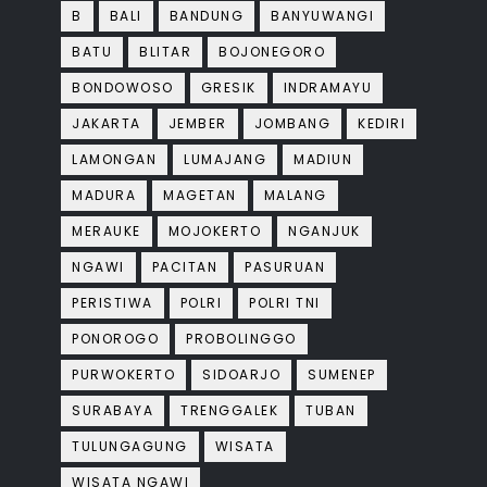
B
BALI
BANDUNG
BANYUWANGI
BATU
BLITAR
BOJONEGORO
BONDOWOSO
GRESIK
INDRAMAYU
JAKARTA
JEMBER
JOMBANG
KEDIRI
LAMONGAN
LUMAJANG
MADIUN
MADURA
MAGETAN
MALANG
MERAUKE
MOJOKERTO
NGANJUK
NGAWI
PACITAN
PASURUAN
PERISTIWA
POLRI
POLRI TNI
PONOROGO
PROBOLINGGO
PURWOKERTO
SIDOARJO
SUMENEP
SURABAYA
TRENGGALEK
TUBAN
TULUNGAGUNG
WISATA
WISATA NGAWI