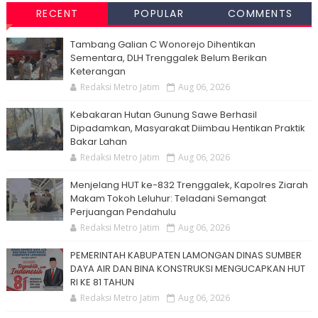
RECENT
POPULAR
COMMENTS
Tambang Galian C Wonorejo Dihentikan
Sementara, DLH Trenggalek Belum Berikan
Keterangan
Redaksi Metro Jatim
Aug 06, 2026
Kebakaran Hutan Gunung Sawe Berhasil
Dipadamkan, Masyarakat Diimbau Hentikan Praktik
Bakar Lahan
Redaksi Metro Jatim
Aug 06, 2026
Menjelang HUT ke-832 Trenggalek, Kapolres Ziarah
Makam Tokoh Leluhur: Teladani Semangat
Perjuangan Pendahulu
Redaksi Metro Jatim
Aug 06, 2026
PEMERINTAH KABUPATEN LAMONGAN DINAS SUMBER
DAYA AIR DAN BINA KONSTRUKSI MENGUCAPKAN HUT
RI KE 81 TAHUN
Redaksi Metro Jatim
Aug 06, 2026