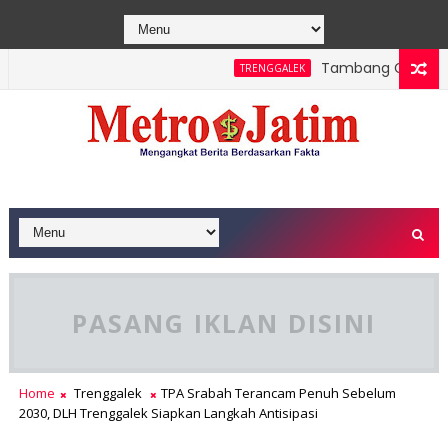
Tambang Galian C Won
TRENGGALEK
, Polsek Bendungan dan Perhutani Patroli Terpadu Serta Eduka
PASANG IKLAN DISINI
Home
Trenggalek
TPA Srabah Terancam Penuh Sebelum
2030, DLH Trenggalek Siapkan Langkah Antisipasi