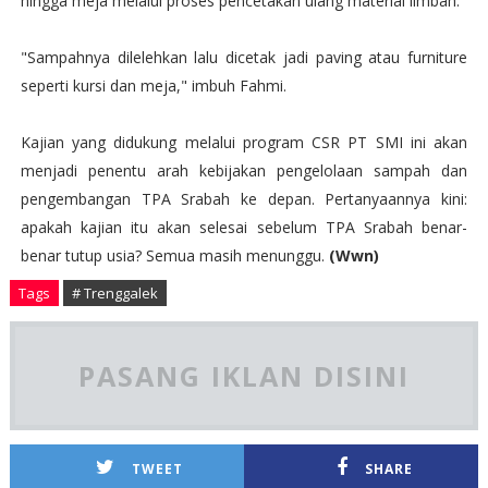
hingga meja melalui proses pencetakan ulang material limbah.
"Sampahnya dilelehkan lalu dicetak jadi paving atau furniture
seperti kursi dan meja," imbuh Fahmi.
Kajian yang didukung melalui program CSR PT SMI ini akan
menjadi penentu arah kebijakan pengelolaan sampah dan
pengembangan TPA Srabah ke depan. Pertanyaannya kini:
apakah kajian itu akan selesai sebelum TPA Srabah benar-
benar tutup usia? Semua masih menunggu.
(Wwn)
Tags
# Trenggalek
PASANG IKLAN DISINI
TWEET
SHARE