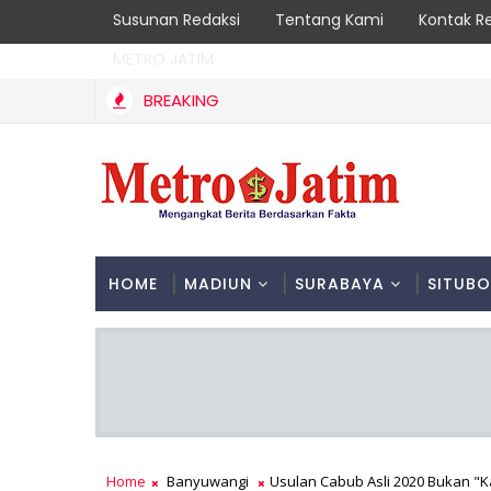
Susunan Redaksi
Tentang Kami
Kontak R
METRO JATIM
BREAKING
Cegah Kebakaran Hutan, Polsek Bendungan dan Perhutani Pat
K
HOME
MADIUN
SURABAYA
SITUB
Home
Banyuwangi
Usulan Cabub Asli 2020 Bukan "