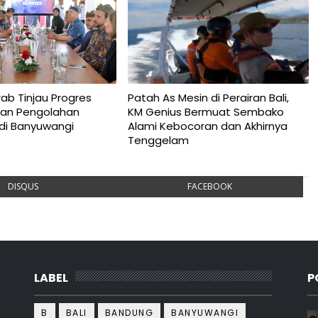
rab Tinjau Progres
Patah As Mesin di Perairan Bali,
an Pengolahan
KM Genius Bermuat Sembako
di Banyuwangi
Alami Kebocoran dan Akhirnya
Tenggelam
DISQUS
FACEBOOK
LABEL
P
B
BALI
BANDUNG
BANYUWANGI