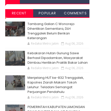
RECENT
POPULAR
COMMENTS
Tambang Galian C Wonorejo
Dihentikan Sementara, DLH
Trenggalek Belum Berikan
Keterangan
Redaksi Metro Jatim
Aug 06, 2026
Kebakaran Hutan Gunung Sawe
Berhasil Dipadamkan, Masyarakat
Diimbau Hentikan Praktik Bakar Lahan
Redaksi Metro Jatim
Aug 06, 2026
Menjelang HUT ke-832 Trenggalek,
Kapolres Ziarah Makam Tokoh
Leluhur: Teladani Semangat
Perjuangan Pendahulu
Redaksi Metro Jatim
Aug 06, 2026
PEMERINTAH KABUPATEN LAMONGAN