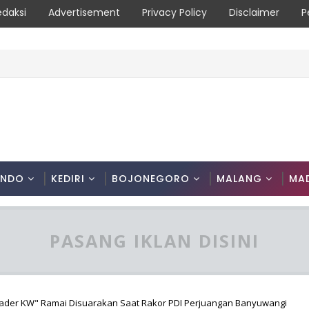
edaksi
Advertisement
Privacy Policy
Disclaimer
P
roli Terpadu Serta Edukasi Warga
ONDO
KEDIRI
BOJONEGORO
MALANG
MA
PASANG IKLAN DISINI
Kader KW" Ramai Disuarakan Saat Rakor PDI Perjuangan Banyuwangi