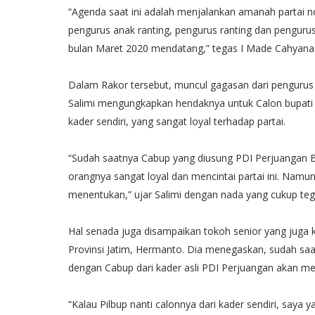
“Agenda saat ini adalah menjalankan amanah partai n
pengurus anak ranting, pengurus ranting dan penguru
bulan Maret 2020 mendatang,” tegas I Made Cahyana
Dalam Rakor tersebut, muncul gagasan dari penguru
Salimi mengungkapkan hendaknya untuk Calon bupati 
kader sendiri, yang sangat loyal terhadap partai.
“Sudah saatnya Cabup yang diusung PDI Perjuangan Ba
orangnya sangat loyal dan mencintai partai ini. Namu
menentukan,” ujar Salimi dengan nada yang cukup teg
Hal senada juga disampaikan tokoh senior yang juga
Provinsi Jatim, Hermanto. Dia menegaskan, sudah saat
dengan Cabup dari kader asli PDI Perjuangan akan m
“Kalau Pilbup nanti calonnya dari kader sendiri, saya 