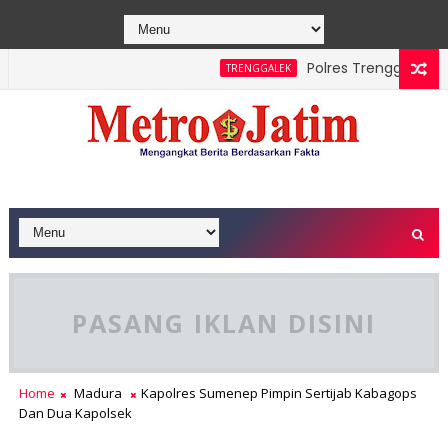
Polres Trenggalek Padu
TRENGGALEK
 Sawe Berhasil Dipadamkan, Masyarakat Diimbau Hentikan Prakt
PASANG IKLAN DISINI
Home
Madura
Kapolres Sumenep Pimpin Sertijab Kabagops
Dan Dua Kapolsek