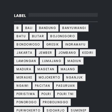
LABEL
B
BALI
BANDUNG
BANYUWANGI
BATU
BLITAR
BOJONEGORO
BONDOWOSO
GRESIK
INDRAMAYU
JAKARTA
JEMBER
JOMBANG
KEDIRI
LAMONGAN
LUMAJANG
MADIUN
MADURA
MAGETAN
MALANG
MERAUKE
MOJOKERTO
NGANJUK
NGAWI
PACITAN
PASURUAN
PERISTIWA
POLRI
POLRI TNI
PONOROGO
PROBOLINGGO
PURWOKERTO
SIDOARJO
SUMENEP