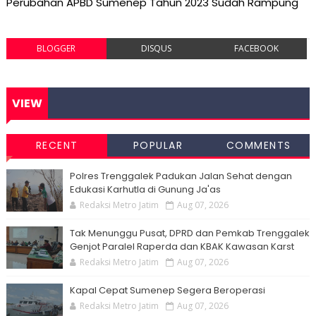
Perubahan APBD Sumenep Tahun 2023 Sudah Rampung
BLOGGER
DISQUS
FACEBOOK
VIEW
RECENT
POPULAR
COMMENTS
Polres Trenggalek Padukan Jalan Sehat dengan
Edukasi Karhutla di Gunung Ja'as
Redaksi Metro Jatim
Aug 07, 2026
Tak Menunggu Pusat, DPRD dan Pemkab Trenggalek
Genjot Paralel Raperda dan KBAK Kawasan Karst
Redaksi Metro Jatim
Aug 07, 2026
Kapal Cepat Sumenep Segera Beroperasi
Redaksi Metro Jatim
Aug 07, 2026