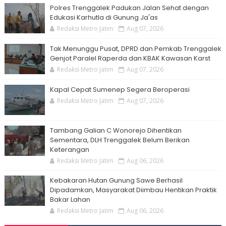
Polres Trenggalek Padukan Jalan Sehat dengan
Edukasi Karhutla di Gunung Ja'as
Redaksi Metro Jatim
Aug 07, 2026
Tak Menunggu Pusat, DPRD dan Pemkab Trenggalek
Genjot Paralel Raperda dan KBAK Kawasan Karst
Redaksi Metro Jatim
Aug 07, 2026
Kapal Cepat Sumenep Segera Beroperasi
Redaksi Metro Jatim
Aug 07, 2026
Tambang Galian C Wonorejo Dihentikan
Sementara, DLH Trenggalek Belum Berikan
Keterangan
Redaksi Metro Jatim
Aug 06, 2026
Kebakaran Hutan Gunung Sawe Berhasil
Dipadamkan, Masyarakat Diimbau Hentikan Praktik
Bakar Lahan
Redaksi Metro Jatim
Aug 06, 2026