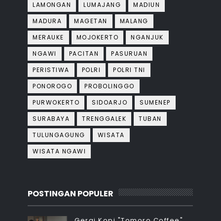
LAMONGAN
LUMAJANG
MADIUN
MADURA
MAGETAN
MALANG
MERAUKE
MOJOKERTO
NGANJUK
NGAWI
PACITAN
PASURUAN
PERISTIWA
POLRI
POLRI TNI
PONOROGO
PROBOLINGGO
PURWOKERTO
SIDOARJO
SUMENEP
SURABAYA
TRENGGALEK
TUBAN
TULUNGAGUNG
WISATA
WISATA NGAWI
POSTINGAN POPULER
Gerai Kopi "Tomoro Coffee"