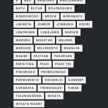
B
BALI
BANDUNG
BANYUWANGI
BATU
BLITAR
BOJONEGORO
BONDOWOSO
GRESIK
INDRAMAYU
JAKARTA
JEMBER
JOMBANG
KEDIRI
LAMONGAN
LUMAJANG
MADIUN
MADURA
MAGETAN
MALANG
MERAUKE
MOJOKERTO
NGANJUK
NGAWI
PACITAN
PASURUAN
PERISTIWA
POLRI
POLRI TNI
PONOROGO
PROBOLINGGO
PURWOKERTO
SIDOARJO
SUMENEP
SURABAYA
TRENGGALEK
TUBAN
TULUNGAGUNG
WISATA
WISATA NGAWI