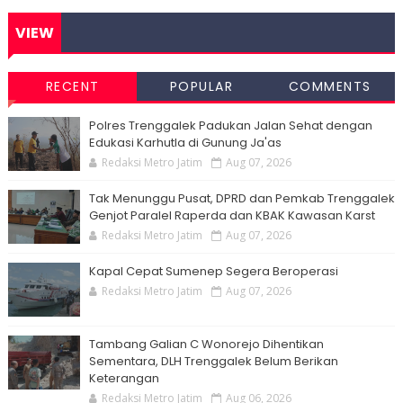
VIEW
RECENT
POPULAR
COMMENTS
Polres Trenggalek Padukan Jalan Sehat dengan
Edukasi Karhutla di Gunung Ja'as
Redaksi Metro Jatim
Aug 07, 2026
Tak Menunggu Pusat, DPRD dan Pemkab Trenggalek
Genjot Paralel Raperda dan KBAK Kawasan Karst
Redaksi Metro Jatim
Aug 07, 2026
Kapal Cepat Sumenep Segera Beroperasi
Redaksi Metro Jatim
Aug 07, 2026
Tambang Galian C Wonorejo Dihentikan
Sementara, DLH Trenggalek Belum Berikan
Keterangan
Redaksi Metro Jatim
Aug 06, 2026