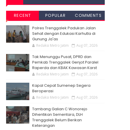
RECENT
POPULAR
COMMENTS
Polres Trenggalek Padukan Jalan
Sehat dengan Edukasi Karhutla di
Gunung Ja'as
Redaksi Metro Jatim
Aug 07, 2026
Tak Menunggu Pusat, DPRD dan
Pemkab Trenggalek Genjot Paralel
Raperda dan KBAK Kawasan Karst
Redaksi Metro Jatim
Aug 07, 2026
Kapal Cepat Sumenep Segera
Beroperasi
Redaksi Metro Jatim
Aug 07, 2026
Tambang Galian C Wonorejo
Dihentikan Sementara, DLH
Trenggalek Belum Berikan
Keterangan