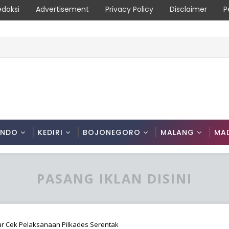
edaksi
Advertisement
Privacy Policy
Disclaimer
P
syarakat Diimbau Hentikan Praktik Bakar Lahan
ONDO
KEDIRI
BOJONEGORO
MALANG
MA
PASANG IKLAN DISINI
tar Cek Pelaksanaan Pilkades Serentak