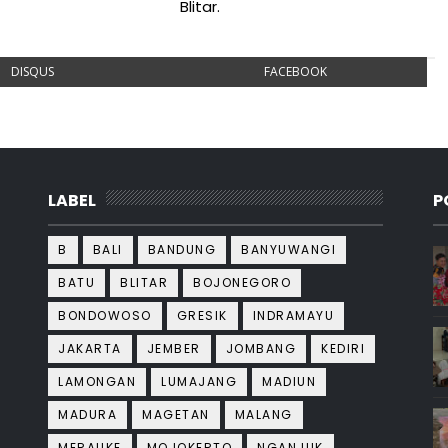
Blitar.
DISQUS
FACEBOOK
LABEL
P
B
BALI
BANDUNG
BANYUWANGI
BATU
BLITAR
BOJONEGORO
BONDOWOSO
GRESIK
INDRAMAYU
JAKARTA
JEMBER
JOMBANG
KEDIRI
LAMONGAN
LUMAJANG
MADIUN
MADURA
MAGETAN
MALANG
MERAUKE
MOJOKERTO
NGANJUK