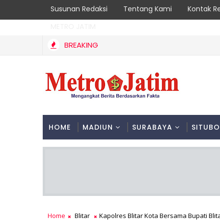
Susunan Redaksi
Tentang Kami
Kontak R
METRO JATIM
BREAKING
Kebakaran Hutan Gunung Sawe Berhasil Dipadamkan, Ma
NGGALEK
HOME
MADIUN
SURABAYA
SITUB
Home
Blitar
Kapolres Blitar Kota Bersama Bupati Bli