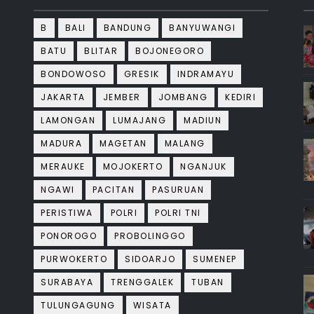
B
BALI
BANDUNG
BANYUWANGI
BATU
BLITAR
BOJONEGORO
BONDOWOSO
GRESIK
INDRAMAYU
JAKARTA
JEMBER
JOMBANG
KEDIRI
LAMONGAN
LUMAJANG
MADIUN
MADURA
MAGETAN
MALANG
MERAUKE
MOJOKERTO
NGANJUK
NGAWI
PACITAN
PASURUAN
PERISTIWA
POLRI
POLRI TNI
PONOROGO
PROBOLINGGO
PURWOKERTO
SIDOARJO
SUMENEP
SURABAYA
TRENGGALEK
TUBAN
TULUNGAGUNG
WISATA