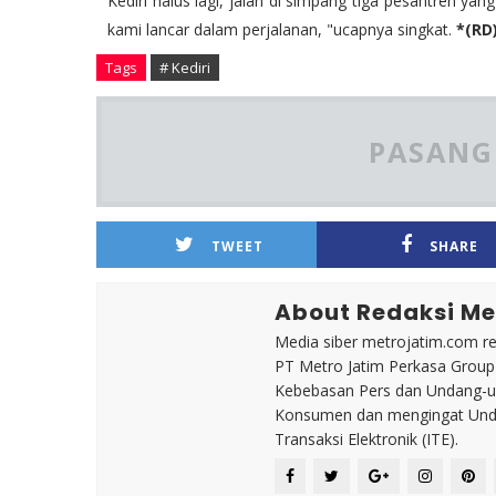
Kediri halus lagi, jalan di simpang tiga pesantren ya
kami lancar dalam perjalanan, "ucapnya singkat.
*(RD
Tags
# Kediri
PASANG 
TWEET
SHARE
About Redaksi Me
Media siber metrojatim.com r
PT Metro Jatim Perkasa Grou
Kebebasan Pers dan Undang-un
Konsumen dan mengingat Unda
Transaksi Elektronik (ITE).