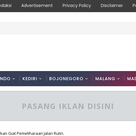
edaksi
Advertisement
Privacy Policy
Disclaimer
P
asyarakat Diimbau Hentikan Praktik Bakar Lahan
ONDO
KEDIRI
BOJONEGORO
MALANG
MA
PASANG IKLAN DISINI
kan Giat Pemeliharaan Jalan Rutin.