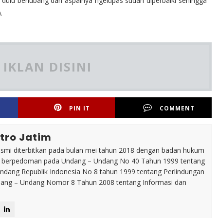
ng dulu berlubang dan aspalnya ngelupas sudah diperbaiki sehingga
)
.
IKLAN DISINI
PIN IT
COMMENT
tro Jatim
esmi diterbitkan pada bulan mei tahun 2018 dengan badan hukum
p berpedoman pada Undang – Undang No 40 Tahun 1999 tentang
dang Republik Indonesia No 8 tahun 1999 tentang Perlindungan
ng – Undang Nomor 8 Tahun 2008 tentang Informasi dan