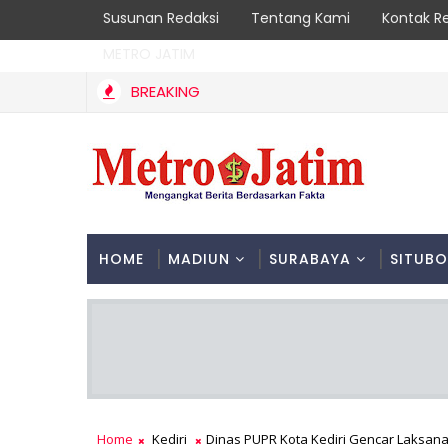
Susunan Redaksi
Tentang Kami
Kontak R
METRO JATIM
BREAKING
Kebakaran Hutan Gunung Sawe Berhasil Dipadamkan, M
ENGGALEK
HOME
MADIUN
SURABAYA
SITUB
Home
Kediri
Dinas PUPR Kota Kediri Gencar Laksana