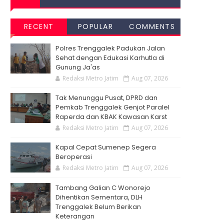
RECENT
POPULAR
COMMENTS
Polres Trenggalek Padukan Jalan
Sehat dengan Edukasi Karhutla di
Gunung Ja'as
Redaksi Metro Jatim
Aug 07, 2026
Tak Menunggu Pusat, DPRD dan
Pemkab Trenggalek Genjot Paralel
Raperda dan KBAK Kawasan Karst
Redaksi Metro Jatim
Aug 07, 2026
Kapal Cepat Sumenep Segera
Beroperasi
Redaksi Metro Jatim
Aug 07, 2026
Tambang Galian C Wonorejo
Dihentikan Sementara, DLH
Trenggalek Belum Berikan
Keterangan