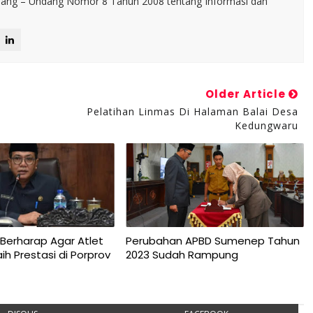
ng – Undang Nomor 8 Tahun 2008 tentang Informasi dan
Older Article
Pelatihan Linmas Di Halaman Balai Desa
Kedungwaru
Berharap Agar Atlet
Perubahan APBD Sumenep Tahun
h Prestasi di Porprov
2023 Sudah Rampung