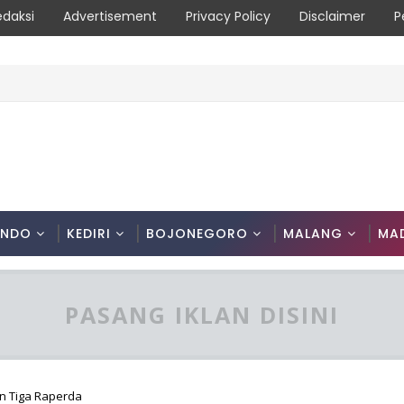
edaksi
Advertisement
Privacy Policy
Disclaimer
P
ani Patroli Terpadu Serta Edukasi Warga
ONDO
KEDIRI
BOJONEGORO
MALANG
MA
PASANG IKLAN DISINI
 Tiga Raperda