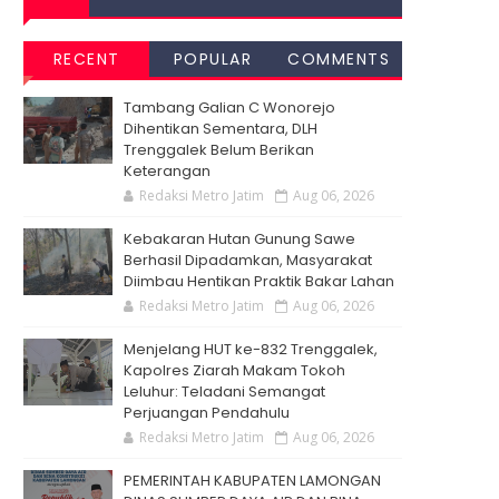
RECENT
POPULAR
COMMENTS
Tambang Galian C Wonorejo
Dihentikan Sementara, DLH
Trenggalek Belum Berikan
Keterangan
Redaksi Metro Jatim
Aug 06, 2026
Kebakaran Hutan Gunung Sawe
Berhasil Dipadamkan, Masyarakat
Diimbau Hentikan Praktik Bakar Lahan
Redaksi Metro Jatim
Aug 06, 2026
Menjelang HUT ke-832 Trenggalek,
Kapolres Ziarah Makam Tokoh
Leluhur: Teladani Semangat
Perjuangan Pendahulu
Redaksi Metro Jatim
Aug 06, 2026
PEMERINTAH KABUPATEN LAMONGAN