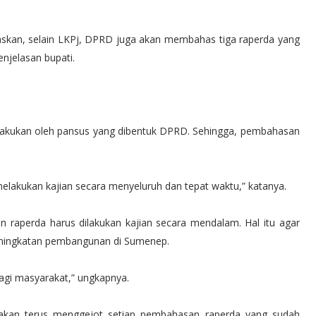
skan, selain LKPj, DPRD juga akan membahas tiga raperda yang
enjelasan bupati.
ilakukan oleh pansus yang dibentuk DPRD. Sehingga, pembahasan
akukan kajian secara menyeluruh dan tepat waktu,” katanya.
an raperda harus dilakukan kajian secara mendalam. Hal itu agar
ningkatan pembangunan di Sumenep.
agi masyarakat,” ungkapnya.
a akan terus menggejot setiap pembahasan raperda yang sudah