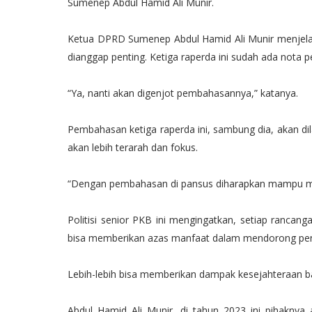
Sumenep Abdul Hamid Ali Munir.
Ketua DPRD Sumenep Abdul Hamid Ali Munir menjela
dianggap penting. Ketiga raperda ini sudah ada nota p
“Ya, nanti akan digenjot pembahasannya,” katanya.
Pembahasan ketiga raperda ini, sambung dia, akan d
akan lebih terarah dan fokus.
“Dengan pembahasan di pansus diharapkan mampu mel
Politisi senior PKB ini mengingatkan, setiap rancang
bisa memberikan azas manfaat dalam mendorong pe
Lebih-lebih bisa memberikan dampak kesejahteraan b
Abdul Hamid Ali Munir, di tahun 2023 ini pihakny