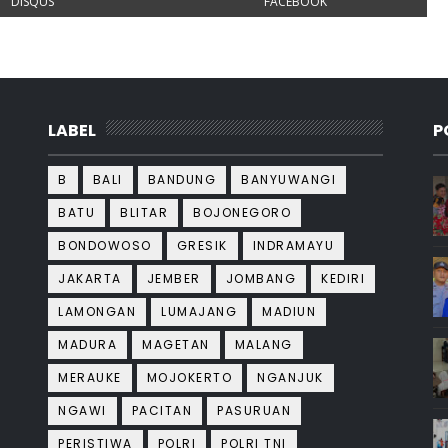
DISQUS
FACEBOOK
LABEL
P
B
BALI
BANDUNG
BANYUWANGI
BATU
BLITAR
BOJONEGORO
BONDOWOSO
GRESIK
INDRAMAYU
JAKARTA
JEMBER
JOMBANG
KEDIRI
LAMONGAN
LUMAJANG
MADIUN
MADURA
MAGETAN
MALANG
MERAUKE
MOJOKERTO
NGANJUK
NGAWI
PACITAN
PASURUAN
PERISTIWA
POLRI
POLRI TNI