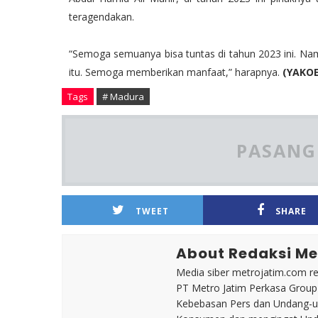
teragendakan.
“Semoga semuanya bisa tuntas di tahun 2023 ini. Nam
itu. Semoga memberikan manfaat,” harapnya.
(YAKOE
Tags
# Madura
PASANG 
TWEET
SHARE
About Redaksi Me
Media siber metrojatim.com r
PT Metro Jatim Perkasa Grou
Kebebasan Pers dan Undang-un