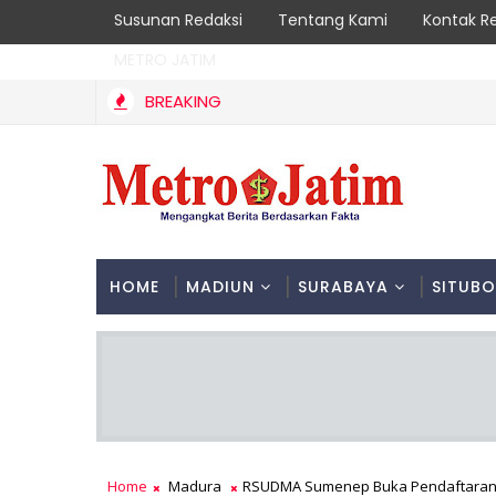
Susunan Redaksi
Tentang Kami
Kontak R
METRO JATIM
BREAKING
HOME
MADIUN
SURABAYA
SITUB
Home
Madura
RSUDMA Sumenep Buka Pendaftaran D