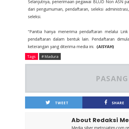
Selanjutnya, penerimaan pegawai BLUD Non ASN pada
dari pengumuman, pendaftaran, seleksi administrasi
seleksi.
“Panitia hanya menerima pendaftaran melalui Li
pendaftaran dalam bentuk lain. Pendaftaran dimu
keterangan yang diterima media ini.
(AISYAH)
Tags
# Madura
PASANG 
TWEET
SHARE
About Redaksi Me
Media siber metrojatim.com r