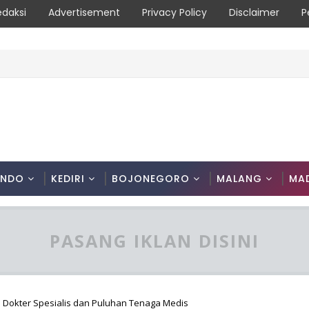
edaksi
Advertisement
Privacy Policy
Disclaimer
P
ONDO
KEDIRI
BOJONEGORO
MALANG
MA
PASANG IKLAN DISINI
okter Spesialis dan Puluhan Tenaga Medis