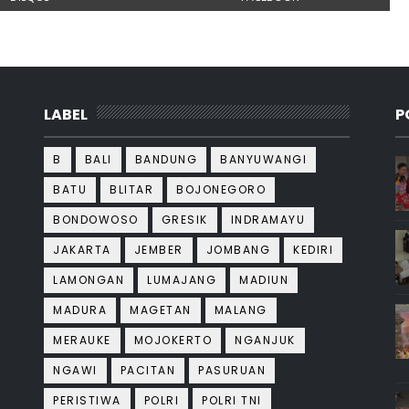
LABEL
P
B
BALI
BANDUNG
BANYUWANGI
BATU
BLITAR
BOJONEGORO
BONDOWOSO
GRESIK
INDRAMAYU
JAKARTA
JEMBER
JOMBANG
KEDIRI
LAMONGAN
LUMAJANG
MADIUN
MADURA
MAGETAN
MALANG
MERAUKE
MOJOKERTO
NGANJUK
NGAWI
PACITAN
PASURUAN
PERISTIWA
POLRI
POLRI TNI