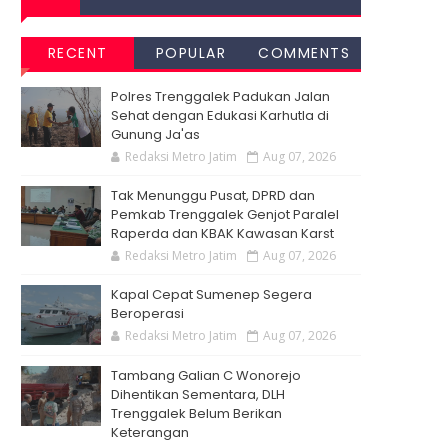
RECENT
POPULAR
COMMENTS
Polres Trenggalek Padukan Jalan
Sehat dengan Edukasi Karhutla di
Gunung Ja'as
Redaksi Metro Jatim
Aug 07, 2026
Tak Menunggu Pusat, DPRD dan
Pemkab Trenggalek Genjot Paralel
Raperda dan KBAK Kawasan Karst
Redaksi Metro Jatim
Aug 07, 2026
Kapal Cepat Sumenep Segera
Beroperasi
Redaksi Metro Jatim
Aug 07, 2026
Tambang Galian C Wonorejo
Dihentikan Sementara, DLH
Trenggalek Belum Berikan
Keterangan