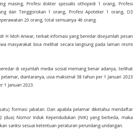
ng masing, Profesi dokter spesialis othopedi 1 orang, Profesi
Hidung dan Tenggorokan 1 orang, Profesi Apoteker 1 orang, D3
eperawatan 20 orang, total semuanya 46 orang.
r H Moh Anwar, terkait infornasi yang beredar disejumlah pesan
a masyarakat bisa melihat secara langsung pada laman resmi
beredar di sejumlah media sosial memang benar adanya, terlihat
 pelamar, diantaranya, usia maksimal 38 tahun per 1 Januari 2023
r 1 Januari 2023.
atu) formasi jabatan. Dan apabila pelamar diketahui mendaftar
an 2 (dua) Nomor Induk Kependudukan (NIK) yang berbeda, maka
akan sanksi sesuai ketentuan peraturan perundang-undangan.