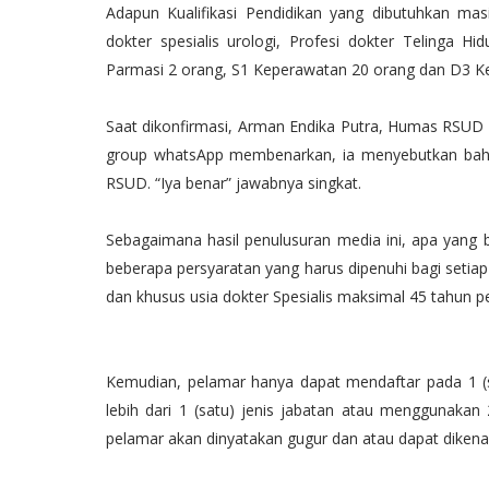
Adapun Kualifikasi Pendidikan yang dibutuhkan masi
dokter spesialis urologi, Profesi dokter Telinga 
Parmasi 2 orang, S1 Keperawatan 20 orang dan D3 K
Saat dikonfirmasi, Arman Endika Putra, Humas RSUD d
group whatsApp membenarkan, ia menyebutkan bahw
RSUD. “Iya benar” jawabnya singkat.
Sebagaimana hasil penulusuran media ini, apa yang 
beberapa persyaratan yang harus dipenuhi bagi setiap
dan khusus usia dokter Spesialis maksimal 45 tahun pe
Kemudian, pelamar hanya dapat mendaftar pada 1 (s
lebih dari 1 (satu) jenis jabatan atau menggunak
pelamar akan dinyatakan gugur dan atau dapat diken