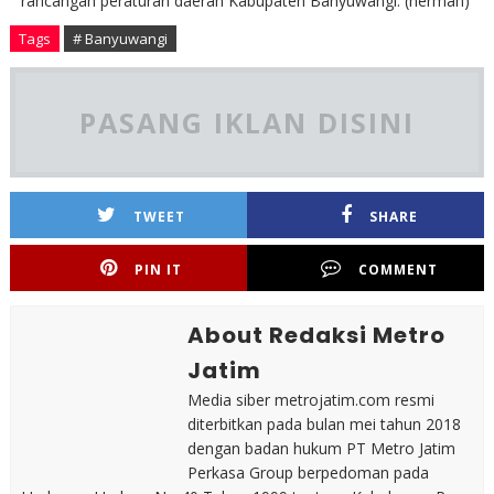
rancangan peraturan daerah Kabupaten Banyuwangi. (herman)
Tags
# Banyuwangi
PASANG IKLAN DISINI
TWEET
SHARE
PIN IT
COMMENT
About Redaksi Metro
Jatim
Media siber metrojatim.com resmi
diterbitkan pada bulan mei tahun 2018
dengan badan hukum PT Metro Jatim
Perkasa Group berpedoman pada