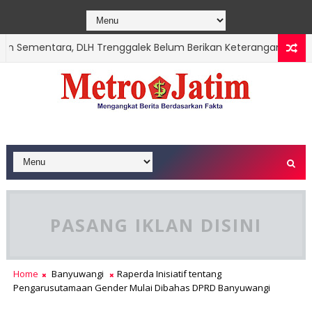
ementara, DLH Trenggalek Belum Berikan Keterangan
TRENGG
PASANG IKLAN DISINI
Home
Banyuwangi
Raperda Inisiatif tentang
Pengarusutamaan Gender Mulai Dibahas DPRD Banyuwangi