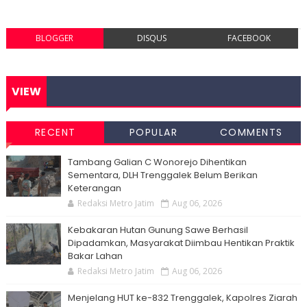
BLOGGER
DISQUS
FACEBOOK
VIEW
RECENT
POPULAR
COMMENTS
Tambang Galian C Wonorejo Dihentikan
Sementara, DLH Trenggalek Belum Berikan
Keterangan
Redaksi Metro Jatim
Aug 06, 2026
Kebakaran Hutan Gunung Sawe Berhasil
Dipadamkan, Masyarakat Diimbau Hentikan Praktik
Bakar Lahan
Redaksi Metro Jatim
Aug 06, 2026
Menjelang HUT ke-832 Trenggalek, Kapolres Ziarah