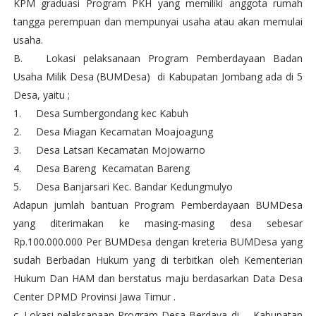
KPM graduasi Program PKH yang memiliki anggota rumah
tangga perempuan dan mempunyai usaha atau akan memulai
usaha.
B.
Lokasi pelaksanaan Program Pemberdayaan Badan
Usaha Milik Desa (BUMDesa) di Kabupatan Jombang ada di 5
Desa, yaitu ;
1.
Desa Sumbergondang kec Kabuh
2.
Desa Miagan Kecamatan Moajoagung
3.
Desa Latsari Kecamatan Mojowarno
4.
Desa Bareng Kecamatan Bareng
5.
Desa Banjarsari Kec. Bandar Kedungmulyo
Adapun jumlah bantuan Program Pemberdayaan BUMDesa
yang diterimakan ke masing-masing desa sebesar
Rp.100.000.000 Per BUMDesa dengan kreteria BUMDesa yang
sudah Berbadan Hukum yang di terbitkan oleh Kementerian
Hukum Dan HAM dan berstatus maju berdasarkan Data Desa
Center DPMD Provinsi Jawa Timur .
c. Lokasi pelaksanaan Program Desa Berdaya di Kabupatan