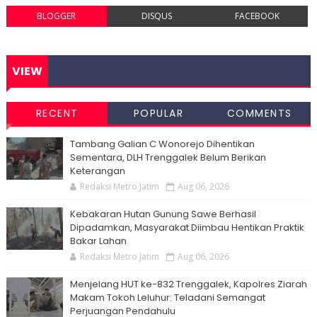
BLOGGER
DISQUS
FACEBOOK
VIEW
RECENT
POPULAR
COMMENTS
Tambang Galian C Wonorejo Dihentikan
Sementara, DLH Trenggalek Belum Berikan
Keterangan
Redaksi Metro Jatim
Aug 06, 2026
Kebakaran Hutan Gunung Sawe Berhasil
Dipadamkan, Masyarakat Diimbau Hentikan Praktik
Bakar Lahan
Redaksi Metro Jatim
Aug 06, 2026
Menjelang HUT ke-832 Trenggalek, Kapolres Ziarah
Makam Tokoh Leluhur: Teladani Semangat
Perjuangan Pendahulu