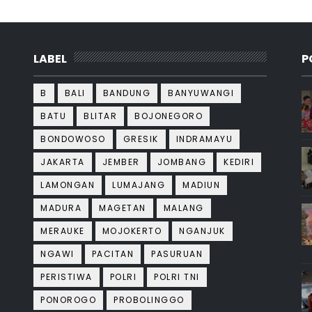
LABEL
P
B
BALI
BANDUNG
BANYUWANGI
BATU
BLITAR
BOJONEGORO
BONDOWOSO
GRESIK
INDRAMAYU
JAKARTA
JEMBER
JOMBANG
KEDIRI
LAMONGAN
LUMAJANG
MADIUN
MADURA
MAGETAN
MALANG
MERAUKE
MOJOKERTO
NGANJUK
NGAWI
PACITAN
PASURUAN
PERISTIWA
POLRI
POLRI TNI
PONOROGO
PROBOLINGGO