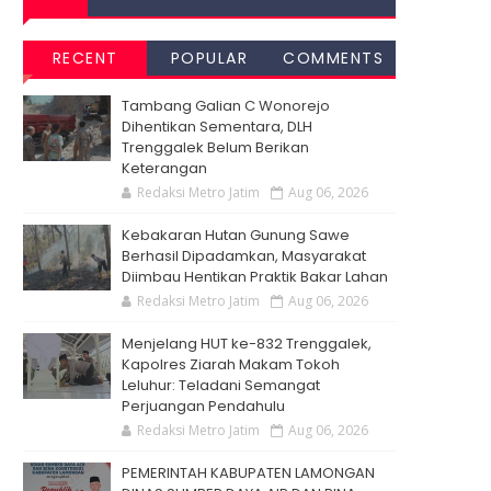
RECENT
POPULAR
COMMENTS
Tambang Galian C Wonorejo
Dihentikan Sementara, DLH
Trenggalek Belum Berikan
Keterangan
Redaksi Metro Jatim
Aug 06, 2026
Kebakaran Hutan Gunung Sawe
Berhasil Dipadamkan, Masyarakat
Diimbau Hentikan Praktik Bakar Lahan
Redaksi Metro Jatim
Aug 06, 2026
Menjelang HUT ke-832 Trenggalek,
Kapolres Ziarah Makam Tokoh
Leluhur: Teladani Semangat
Perjuangan Pendahulu
Redaksi Metro Jatim
Aug 06, 2026
PEMERINTAH KABUPATEN LAMONGAN