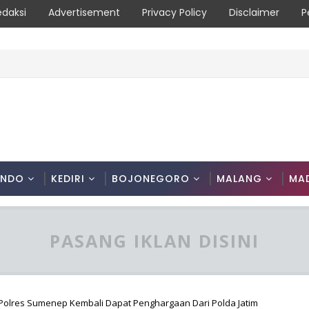
edaksi
Advertisement
Privacy Policy
Disclaimer
P
ONDO
KEDIRI
BOJONEGORO
MALANG
MA
PASANG IKLAN DISINI
 Polres Sumenep Kembali Dapat Penghargaan Dari Polda Jatim