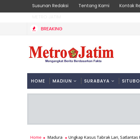
Susunan Redaksi
Tentang Kami
Kontak R
METRO JATIM
BREAKING
HOME
MADIUN
SURABAYA
SITUB
Home
Madura
Ungkap Kasus Tabrak Lari, Satlantas