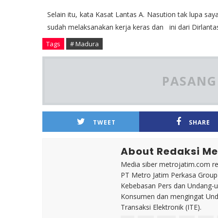
Selain itu, kata Kasat Lantas A. Nasution tak lupa s
sudah melaksanakan kerja keras dan ini dari Dirlanta
Tags
# Madura
PASANG 
TWEET
SHARE
About Redaksi Me
Media siber metrojatim.com r
PT Metro Jatim Perkasa Grou
Kebebasan Pers dan Undang-un
Konsumen dan mengingat Unda
Transaksi Elektronik (ITE).