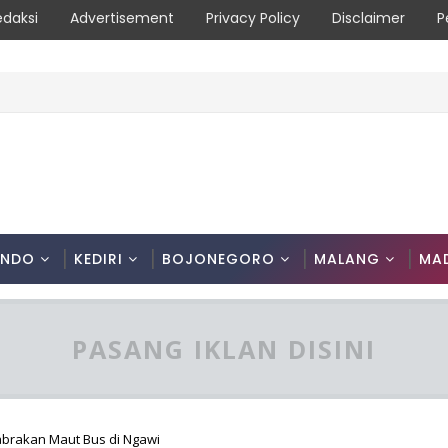
edaksi
Advertisement
Privacy Policy
Disclaimer
P
Masyarakat Diimbau Hentikan Praktik Bakar Lahan
ONDO
KEDIRI
BOJONEGORO
MALANG
MA
PASANG IKLAN DISINI
abrakan Maut Bus di Ngawi