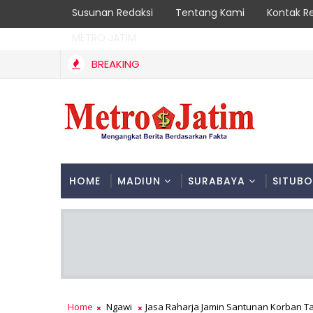
Susunan Redaksi
Tentang Kami
Kontak R
METRO JATIM
BREAKING
Kebakaran Hutan Gunung Sawe Berhasil Dipadamkan, 
RENGGALEK
HOME
MADIUN
SURABAYA
SITUB
Home
Ngawi
Jasa Raharja Jamin Santunan Korban T