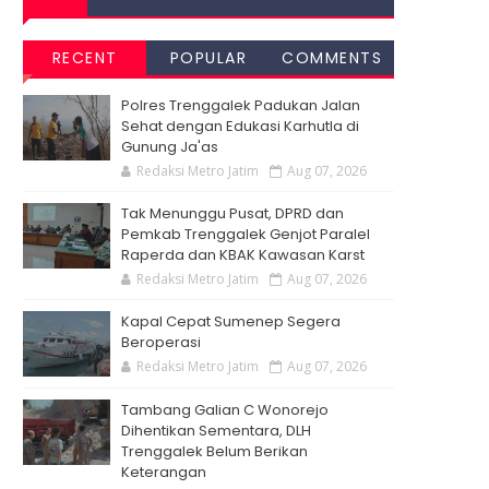
RECENT
POPULAR
COMMENTS
Polres Trenggalek Padukan Jalan
Sehat dengan Edukasi Karhutla di
Gunung Ja'as
Redaksi Metro Jatim
Aug 07, 2026
Tak Menunggu Pusat, DPRD dan
Pemkab Trenggalek Genjot Paralel
Raperda dan KBAK Kawasan Karst
Redaksi Metro Jatim
Aug 07, 2026
Kapal Cepat Sumenep Segera
Beroperasi
Redaksi Metro Jatim
Aug 07, 2026
Tambang Galian C Wonorejo
Dihentikan Sementara, DLH
Trenggalek Belum Berikan
Keterangan