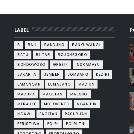
LABEL
P
B
BALI
BANDUNG
BANYUWANGI
BATU
BLITAR
BOJONEGORO
BONDOWOSO
GRESIK
INDRAMAYU
JAKARTA
JEMBER
JOMBANG
KEDIRI
LAMONGAN
LUMAJANG
MADIUN
MADURA
MAGETAN
MALANG
MERAUKE
MOJOKERTO
NGANJUK
NGAWI
PACITAN
PASURUAN
PERISTIWA
POLRI
POLRI TNI
PONOROGO
PROBOLINGGO