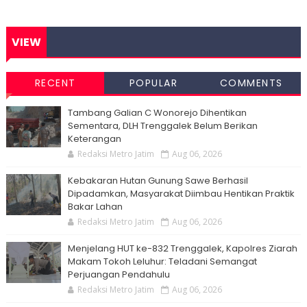
VIEW
RECENT
POPULAR
COMMENTS
Tambang Galian C Wonorejo Dihentikan
Sementara, DLH Trenggalek Belum Berikan
Keterangan
Redaksi Metro Jatim
Aug 06, 2026
Kebakaran Hutan Gunung Sawe Berhasil
Dipadamkan, Masyarakat Diimbau Hentikan Praktik
Bakar Lahan
Redaksi Metro Jatim
Aug 06, 2026
Menjelang HUT ke-832 Trenggalek, Kapolres Ziarah
Makam Tokoh Leluhur: Teladani Semangat
Perjuangan Pendahulu
Redaksi Metro Jatim
Aug 06, 2026