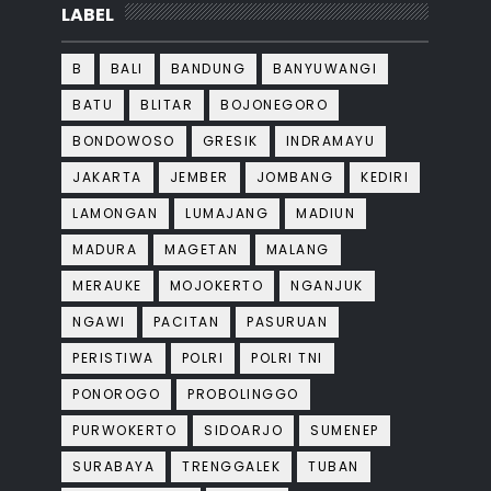
LABEL
B
BALI
BANDUNG
BANYUWANGI
BATU
BLITAR
BOJONEGORO
BONDOWOSO
GRESIK
INDRAMAYU
JAKARTA
JEMBER
JOMBANG
KEDIRI
LAMONGAN
LUMAJANG
MADIUN
MADURA
MAGETAN
MALANG
MERAUKE
MOJOKERTO
NGANJUK
NGAWI
PACITAN
PASURUAN
PERISTIWA
POLRI
POLRI TNI
PONOROGO
PROBOLINGGO
PURWOKERTO
SIDOARJO
SUMENEP
SURABAYA
TRENGGALEK
TUBAN