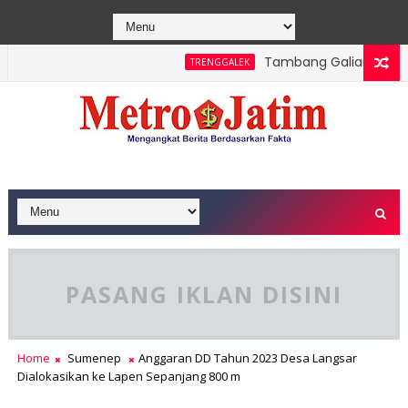
Tambang Galian C Wonorej
TRENGGALEK
lsek Bendungan dan Perhutani Patroli Terpadu Serta Edukasi W
PASANG IKLAN DISINI
Home
Sumenep
Anggaran DD Tahun 2023 Desa Langsar
Dialokasikan ke Lapen Sepanjang 800 m