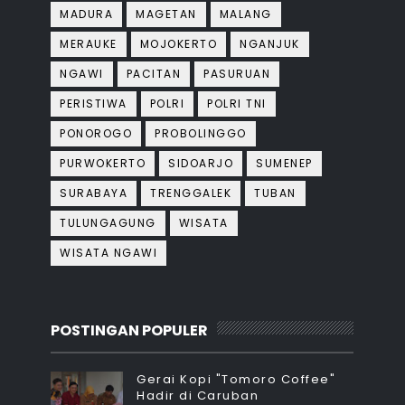
MADURA
MAGETAN
MALANG
MERAUKE
MOJOKERTO
NGANJUK
NGAWI
PACITAN
PASURUAN
PERISTIWA
POLRI
POLRI TNI
PONOROGO
PROBOLINGGO
PURWOKERTO
SIDOARJO
SUMENEP
SURABAYA
TRENGGALEK
TUBAN
TULUNGAGUNG
WISATA
WISATA NGAWI
POSTINGAN POPULER
Gerai Kopi "Tomoro Coffee"
Hadir di Caruban