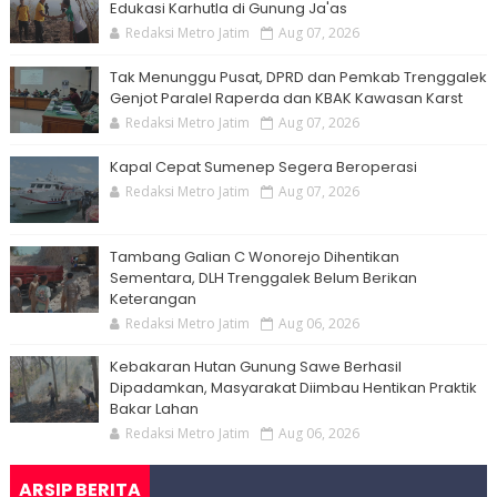
Edukasi Karhutla di Gunung Ja'as
Redaksi Metro Jatim
Aug 07, 2026
Tak Menunggu Pusat, DPRD dan Pemkab Trenggalek
Genjot Paralel Raperda dan KBAK Kawasan Karst
Redaksi Metro Jatim
Aug 07, 2026
Kapal Cepat Sumenep Segera Beroperasi
Redaksi Metro Jatim
Aug 07, 2026
Tambang Galian C Wonorejo Dihentikan
Sementara, DLH Trenggalek Belum Berikan
Keterangan
Redaksi Metro Jatim
Aug 06, 2026
Kebakaran Hutan Gunung Sawe Berhasil
Dipadamkan, Masyarakat Diimbau Hentikan Praktik
Bakar Lahan
Redaksi Metro Jatim
Aug 06, 2026
ARSIP BERITA