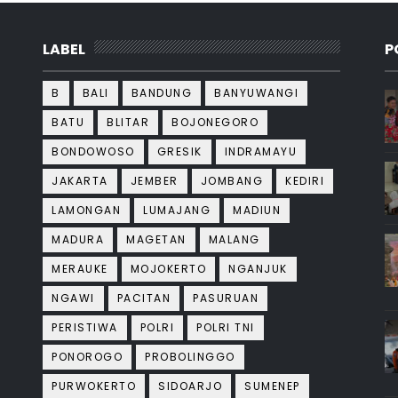
LABEL
P
B
BALI
BANDUNG
BANYUWANGI
BATU
BLITAR
BOJONEGORO
BONDOWOSO
GRESIK
INDRAMAYU
JAKARTA
JEMBER
JOMBANG
KEDIRI
LAMONGAN
LUMAJANG
MADIUN
MADURA
MAGETAN
MALANG
MERAUKE
MOJOKERTO
NGANJUK
NGAWI
PACITAN
PASURUAN
PERISTIWA
POLRI
POLRI TNI
PONOROGO
PROBOLINGGO
PURWOKERTO
SIDOARJO
SUMENEP