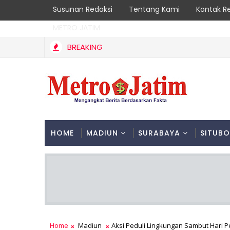
Susunan Redaksi
Tentang Kami
Kontak R
METRO JATIM
BREAKING
Kebakaran Hutan Gunung Sawe Berhasil Dipadamkan, Ma
NGGALEK
HOME
MADIUN
SURABAYA
SITUB
Home
Madiun
Aksi Peduli Lingkungan Sambut Hari 