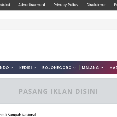
edaksi
Advertisement
Privacy Policy
Disclaimer
P
syarakat Diimbau Hentikan Praktik Bakar Lahan
ONDO
KEDIRI
BOJONEGORO
MALANG
MA
PASANG IKLAN DISINI
Peduli Sampah Nasional