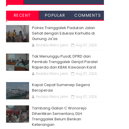
RECENT
POPULAR
COMMENTS
Polres Trenggalek Padukan Jalan
Sehat dengan Edukasi Karhutla di
Gunung Ja'as
Redaksi Metro Jatim
Aug 07, 2026
Tak Menunggu Pusat, DPRD dan
Pemkab Trenggalek Genjot Paralel
Raperda dan KBAK Kawasan Karst
Redaksi Metro Jatim
Aug 07, 2026
Kapal Cepat Sumenep Segera
Beroperasi
Redaksi Metro Jatim
Aug 07, 2026
Tambang Galian C Wonorejo
Dihentikan Sementara, DLH
Trenggalek Belum Berikan
Keterangan