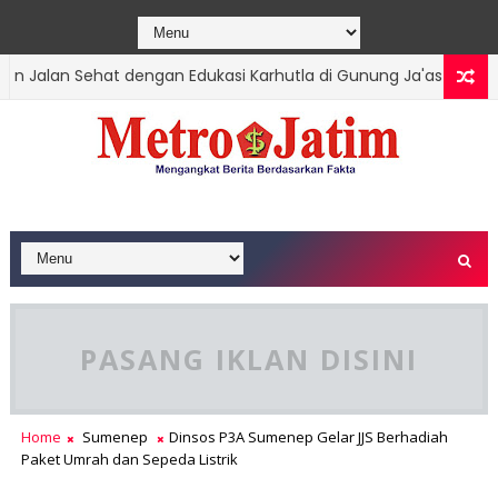
Jalan Sehat dengan Edukasi Karhutla di Gunung Ja'as
TRENGG
PASANG IKLAN DISINI
Home
Sumenep
Dinsos P3A Sumenep Gelar JJS Berhadiah
Paket Umrah dan Sepeda Listrik