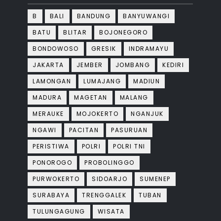
B
BALI
BANDUNG
BANYUWANGI
BATU
BLITAR
BOJONEGORO
BONDOWOSO
GRESIK
INDRAMAYU
JAKARTA
JEMBER
JOMBANG
KEDIRI
LAMONGAN
LUMAJANG
MADIUN
MADURA
MAGETAN
MALANG
MERAUKE
MOJOKERTO
NGANJUK
NGAWI
PACITAN
PASURUAN
PERISTIWA
POLRI
POLRI TNI
PONOROGO
PROBOLINGGO
PURWOKERTO
SIDOARJO
SUMENEP
SURABAYA
TRENGGALEK
TUBAN
TULUNGAGUNG
WISATA