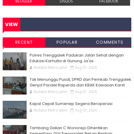
BLOGGER
DISQUS
FACEBOOK
VIEW
RECENT
POPULAR
COMMENTS
Polres Trenggalek Padukan Jalan Sehat dengan
Edukasi Karhutla di Gunung Ja'as
Redaksi Metro Jatim
Aug 07, 2026
Tak Menunggu Pusat, DPRD dan Pemkab Trenggalek
Genjot Paralel Raperda dan KBAK Kawasan Karst
Redaksi Metro Jatim
Aug 07, 2026
Kapal Cepat Sumenep Segera Beroperasi
Redaksi Metro Jatim
Aug 07, 2026
Tambang Galian C Wonorejo Dihentikan
Sementara, DLH Trenggalek Belum Berikan