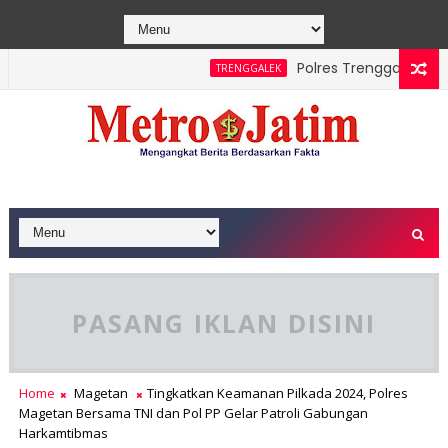
Polres Trenggalek Paduka
TRENGGALEK
awe Berhasil Dipadamkan, Masyarakat Diimbau Hentikan Prakti
PASANG IKLAN DISINI
Home
Magetan
Tingkatkan Keamanan Pilkada 2024, Polres
Magetan Bersama TNI dan Pol PP Gelar Patroli Gabungan
Harkamtibmas