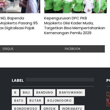
PAD, Bapenda
Kepengurusan DPC PKB
Mojokerto Pasang 95
Mojokerto Diisi Kader Muda,
ax Digitalisasi Pajak
Targetkan Bisa Mempertahankan
Kemenangan Pemilu 2029
DISQUS
FACEBOOK
LABEL
P
B
BALI
BANDUNG
BANYUWANGI
BATU
BLITAR
BOJONEGORO
BONDOWOSO
GRESIK
INDRAMAYU