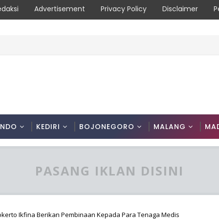
edaksi
Advertisement
Privacy Policy
Disclaimer
P
ONDO
KEDIRI
BOJONEGORO
MALANG
MA
PASANG IKLAN DISINI
jokerto Ikfina Berikan Pembinaan Kepada Para Tenaga Medis