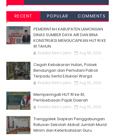
RECENT
POPULAR
COMMENTS
PEMERINTAH KABUPATEN LAMONGAN
DINAS SUMBER DAYA AIR DAN BINA
KONSTRUKSI MENGUCAPKAN HUT RI KE
81 TAHUN
Redaksi Metro Jatim
Aug 06, 2026
Cegah Kebakaran Hutan, Polsek
Bendungan dan Perhutani Patroli
Terpadu Serta Edukasi Warga
Redaksi Metro Jatim
Aug 05, 2026
Memperingati HUT RI ke 81,
Pembebasan Pajak Daerah
Redaksi Metro Jatim
Aug 05, 2026
Trenggalek Siapkan Penggabungan
Ratusan Sekolah Akibat Jumlah Murid
Minim dan Keterbatasan Guru