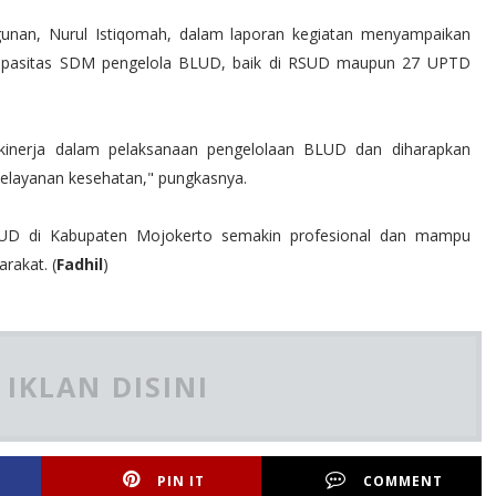
unan, Nurul Istiqomah, dalam laporan kegiatan menyampaikan
kapasitas SDM pengelola BLUD, baik di RSUD maupun 27 UPTD
n kinerja dalam pelaksanaan pengelolaan BLUD dan diharapkan
layanan kesehatan," pungkasnya.
LUD di Kabupaten Mojokerto semakin profesional dan mampu
rakat. (
Fadhil
)
IKLAN DISINI
PIN IT
COMMENT