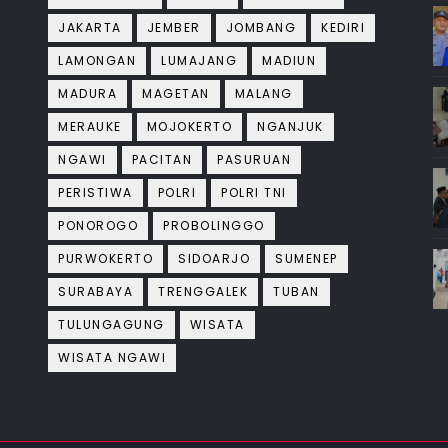
JAKARTA
JEMBER
JOMBANG
KEDIRI
LAMONGAN
LUMAJANG
MADIUN
MADURA
MAGETAN
MALANG
MERAUKE
MOJOKERTO
NGANJUK
NGAWI
PACITAN
PASURUAN
PERISTIWA
POLRI
POLRI TNI
PONOROGO
PROBOLINGGO
PURWOKERTO
SIDOARJO
SUMENEP
SURABAYA
TRENGGALEK
TUBAN
TULUNGAGUNG
WISATA
WISATA NGAWI