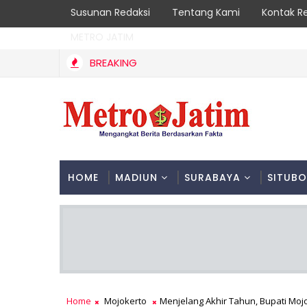
Susunan Redaksi
Tentang Kami
Kontak R
METRO JATIM
BREAKING
HOME
MADIUN
SURABAYA
SITUB
Home
Mojokerto
Menjelang Akhir Tahun, Bupati Mo