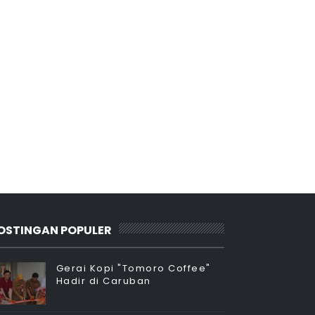
OSTINGAN POPULER
Gerai Kopi "Tomoro Coffee"
Hadir di Caruban