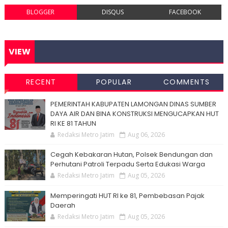
BLOGGER
DISQUS
FACEBOOK
VIEW
RECENT
POPULAR
COMMENTS
PEMERINTAH KABUPATEN LAMONGAN DINAS SUMBER
DAYA AIR DAN BINA KONSTRUKSI MENGUCAPKAN HUT
RI KE 81 TAHUN
Redaksi Metro Jatim
Aug 06, 2026
Cegah Kebakaran Hutan, Polsek Bendungan dan
Perhutani Patroli Terpadu Serta Edukasi Warga
Redaksi Metro Jatim
Aug 05, 2026
Memperingati HUT RI ke 81, Pembebasan Pajak
Daerah
Redaksi Metro Jatim
Aug 05, 2026