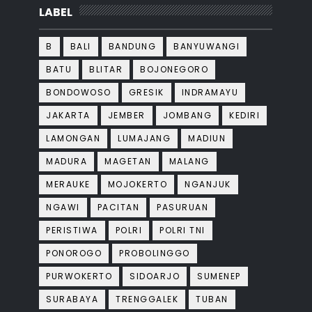
LABEL
B
BALI
BANDUNG
BANYUWANGI
BATU
BLITAR
BOJONEGORO
BONDOWOSO
GRESIK
INDRAMAYU
JAKARTA
JEMBER
JOMBANG
KEDIRI
LAMONGAN
LUMAJANG
MADIUN
MADURA
MAGETAN
MALANG
MERAUKE
MOJOKERTO
NGANJUK
NGAWI
PACITAN
PASURUAN
PERISTIWA
POLRI
POLRI TNI
PONOROGO
PROBOLINGGO
PURWOKERTO
SIDOARJO
SUMENEP
SURABAYA
TRENGGALEK
TUBAN