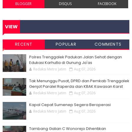
BLOGGER
DISQUS
FACEBOOK
VIEW
RECENT
POPULAR
COMMENTS
Polres Trenggalek Padukan Jalan Sehat dengan
Edukasi Karhutla di Gunung Ja'as
Redaksi Metro Jatim
Aug 07, 2026
Tak Menunggu Pusat, DPRD dan Pemkab Trenggalek
Genjot Paralel Raperda dan KBAK Kawasan Karst
Redaksi Metro Jatim
Aug 07, 2026
Kapal Cepat Sumenep Segera Beroperasi
Redaksi Metro Jatim
Aug 07, 2026
Tambang Galian C Wonorejo Dihentikan