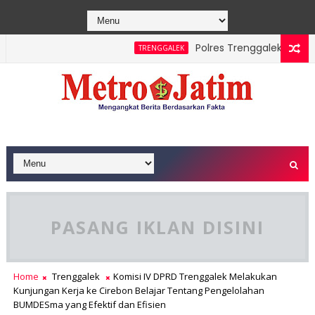
Polres Trenggalek Padukan J
TRENGGALEK
 Berhasil Dipadamkan, Masyarakat Diimbau Hentikan Praktik B
PASANG IKLAN DISINI
Home
Trenggalek
Komisi IV DPRD Trenggalek Melakukan
Kunjungan Kerja ke Cirebon Belajar Tentang Pengelolahan
BUMDESma yang Efektif dan Efisien