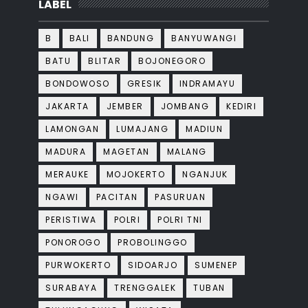
LABEL
B
BALI
BANDUNG
BANYUWANGI
BATU
BLITAR
BOJONEGORO
BONDOWOSO
GRESIK
INDRAMAYU
JAKARTA
JEMBER
JOMBANG
KEDIRI
LAMONGAN
LUMAJANG
MADIUN
MADURA
MAGETAN
MALANG
MERAUKE
MOJOKERTO
NGANJUK
NGAWI
PACITAN
PASURUAN
PERISTIWA
POLRI
POLRI TNI
PONOROGO
PROBOLINGGO
PURWOKERTO
SIDOARJO
SUMENEP
SURABAYA
TRENGGALEK
TUBAN