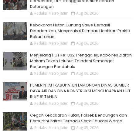
Sementara, DLH Trenggalek Belum Berikan
Keterangan
Redaksi Metro Jatim
Aug 06, 2026
Kebakaran Hutan Gunung Sawe Berhasil
Dipadamkan, Masyarakat Diimbau Hentikan Praktik
Bakar Lahan
Redaksi Metro Jatim
Aug 06, 2026
Menjelang HUT ke-832 Trenggalek, Kapolres Ziarah
Makam Tokoh Leluhur: Teladani Semangat
Perjuangan Pendahulu
Redaksi Metro Jatim
Aug 06, 2026
PEMERINTAH KABUPATEN LAMONGAN DINAS SUMBER
DAYA AIR DAN BINA KONSTRUKSI MENGUCAPKAN HUT
RI KE 81 TAHUN
Redaksi Metro Jatim
Aug 06, 2026
Cegah Kebakaran Hutan, Polsek Bendungan dan
Perhutani Patroli Terpadu Serta Edukasi Warga
Redaksi Metro Jatim
Aug 05, 2026