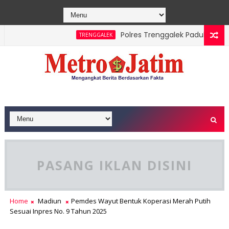
Polres Trenggalek Padukan Jalan S
TRENGGALEK
asil Dipadamkan, Masyarakat Diimbau Hentikan Praktik Bakar L
PASANG IKLAN DISINI
Home
Madiun
Pemdes Wayut Bentuk Koperasi Merah Putih
Sesuai Inpres No. 9 Tahun 2025