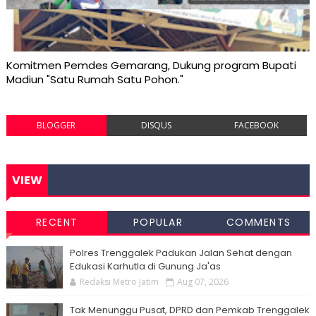
Komitmen Pemdes Gemarang, Dukung program Bupati
Madiun "Satu Rumah Satu Pohon."
BLOGGER
DISQUS
FACEBOOK
VIEW
RECENT
POPULAR
COMMENTS
Polres Trenggalek Padukan Jalan Sehat dengan
Edukasi Karhutla di Gunung Ja'as
Redaksi Metro Jatim
Aug 07, 2026
Tak Menunggu Pusat, DPRD dan Pemkab Trenggalek