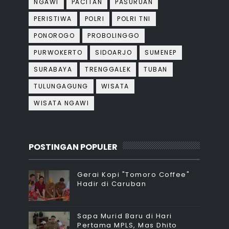
NGAWI
PACITAN
PASURUAN
PERISTIWA
POLRI
POLRI TNI
PONOROGO
PROBOLINGGO
PURWOKERTO
SIDOARJO
SUMENEP
SURABAYA
TRENGGALEK
TUBAN
TULUNGAGUNG
WISATA
WISATA NGAWI
POSTINGAN POPULER
Gerai Kopi "Tomoro Coffee"
Hadir di Caruban
Sapa Murid Baru di Hari
Pertama MPLS, Mas Dhito