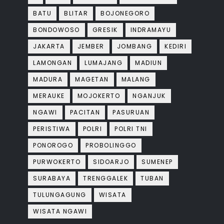
BATU
BLITAR
BOJONEGORO
BONDOWOSO
GRESIK
INDRAMAYU
JAKARTA
JEMBER
JOMBANG
KEDIRI
LAMONGAN
LUMAJANG
MADIUN
MADURA
MAGETAN
MALANG
MERAUKE
MOJOKERTO
NGANJUK
NGAWI
PACITAN
PASURUAN
PERISTIWA
POLRI
POLRI TNI
PONOROGO
PROBOLINGGO
PURWOKERTO
SIDOARJO
SUMENEP
SURABAYA
TRENGGALEK
TUBAN
TULUNGAGUNG
WISATA
WISATA NGAWI