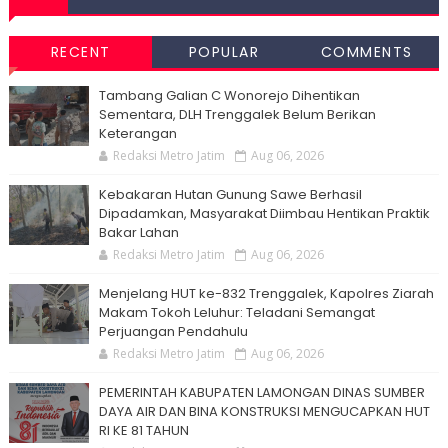
RECENT
POPULAR
COMMENTS
Tambang Galian C Wonorejo Dihentikan
Sementara, DLH Trenggalek Belum Berikan
Keterangan
Redaksi Metro Jatim
Aug 06, 2026
Kebakaran Hutan Gunung Sawe Berhasil
Dipadamkan, Masyarakat Diimbau Hentikan Praktik
Bakar Lahan
Redaksi Metro Jatim
Aug 06, 2026
Menjelang HUT ke-832 Trenggalek, Kapolres Ziarah
Makam Tokoh Leluhur: Teladani Semangat
Perjuangan Pendahulu
Redaksi Metro Jatim
Aug 06, 2026
PEMERINTAH KABUPATEN LAMONGAN DINAS SUMBER
DAYA AIR DAN BINA KONSTRUKSI MENGUCAPKAN HUT
RI KE 81 TAHUN