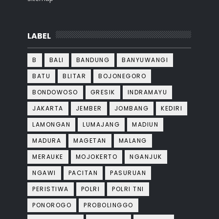
LABEL
B
BALI
BANDUNG
BANYUWANGI
BATU
BLITAR
BOJONEGORO
BONDOWOSO
GRESIK
INDRAMAYU
JAKARTA
JEMBER
JOMBANG
KEDIRI
LAMONGAN
LUMAJANG
MADIUN
MADURA
MAGETAN
MALANG
MERAUKE
MOJOKERTO
NGANJUK
NGAWI
PACITAN
PASURUAN
PERISTIWA
POLRI
POLRI TNI
PONOROGO
PROBOLINGGO