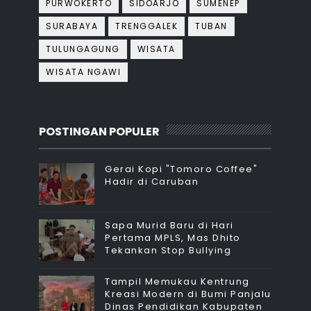
PURWOKERTO
SIDOARJO
SUMENEP
SURABAYA
TRENGGALEK
TUBAN
TULUNGAGUNG
WISATA
WISATA NGAWI
POSTINGAN POPULER
Gerai Kopi "Tomoro Coffee"
Hadir di Caruban
Sapa Murid Baru di Hari
Pertama MPLS, Mas Dhito
Tekankan Stop Bullying
Tampil Memukau Kentrung
Kreasi Modern di Bumi Panjalu
Dinas Pendidikan Kabupaten