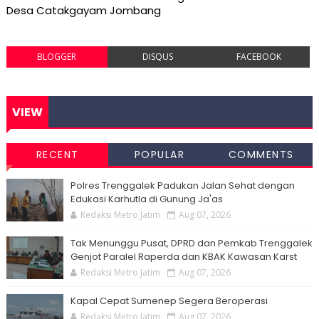
Desa Catakgayam Jombang
BLOGGER
DISQUS
FACEBOOK
VIEW
RECENT
POPULAR
COMMENTS
Polres Trenggalek Padukan Jalan Sehat dengan
Edukasi Karhutla di Gunung Ja'as
Redaksi Metro Jatim
Aug 07, 2026
Tak Menunggu Pusat, DPRD dan Pemkab Trenggalek
Genjot Paralel Raperda dan KBAK Kawasan Karst
Redaksi Metro Jatim
Aug 07, 2026
Kapal Cepat Sumenep Segera Beroperasi
Redaksi Metro Jatim
Aug 07, 2026