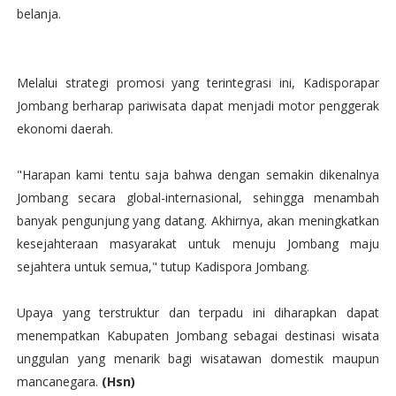
belanja.
Melalui strategi promosi yang terintegrasi ini, Kadisporapar
Jombang berharap pariwisata dapat menjadi motor penggerak
ekonomi daerah.
"Harapan kami tentu saja bahwa dengan semakin dikenalnya
Jombang secara global-internasional, sehingga menambah
banyak pengunjung yang datang. Akhirnya, akan meningkatkan
kesejahteraan masyarakat untuk menuju Jombang maju
sejahtera untuk semua," tutup Kadispora Jombang.
Upaya yang terstruktur dan terpadu ini diharapkan dapat
menempatkan Kabupaten Jombang sebagai destinasi wisata
unggulan yang menarik bagi wisatawan domestik maupun
mancanegara.
(Hsn)