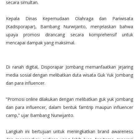
secara simultan.
Kepala Dinas Kepemudaan Olahraga dan Pariwisata
(Kadisporapar), Bambang Nurwijanto, menjelaskan bahwa
upaya promosi dirancang secara komprehensif untuk
mencapai dampak yang maksimal.
Di ranah digital, Disporapar Jombang memanfaatkan jejaring
media sosial dengan melibatkan duta wisata Guk Yuk Jombang
dan para influencer.
“Promosi online dilakukan dengan melibatkan guk yuk jombang
dan para influencer, dalam bentuk famtrip maupun influencer
camp,” ujar Bambang Nurwijanto.
Langkah ini bertujuan untuk meningkatkan brand awareness