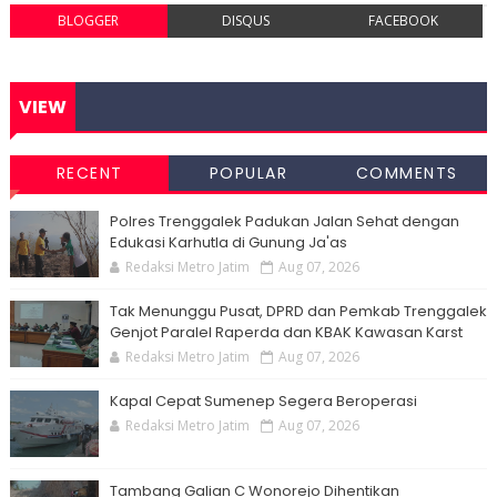
BLOGGER
DISQUS
FACEBOOK
VIEW
RECENT
POPULAR
COMMENTS
Polres Trenggalek Padukan Jalan Sehat dengan
Edukasi Karhutla di Gunung Ja'as
Redaksi Metro Jatim
Aug 07, 2026
Tak Menunggu Pusat, DPRD dan Pemkab Trenggalek
Genjot Paralel Raperda dan KBAK Kawasan Karst
Redaksi Metro Jatim
Aug 07, 2026
Kapal Cepat Sumenep Segera Beroperasi
Redaksi Metro Jatim
Aug 07, 2026
Tambang Galian C Wonorejo Dihentikan