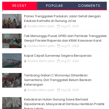
RECENT
POPULAR
COMMENTS
Polres Trenggalek Padukan Jalan Sehat dengan
Edukasi Karhutla di Gunung Ja'as
Redaksi Metro Jatim
Aug 07, 2026
Tak Menunggu Pusat, DPRD dan Pemkab Trenggalek
Genjot Paralel Raperda dan KBAK Kawasan Karst
Redaksi Metro Jatim
Aug 07, 2026
Kapal Cepat Sumenep Segera Beroperasi
Redaksi Metro Jatim
Aug 07, 2026
Tambang Galian C Wonorejo Dihentikan
Sementara, DLH Trenggalek Belum Berikan
Keterangan
Redaksi Metro Jatim
Aug 06, 2026
Kebakaran Hutan Gunung Sawe Berhasil
Dipadamkan, Masyarakat Diimbau Hentikan Praktik
Bakar Lahan