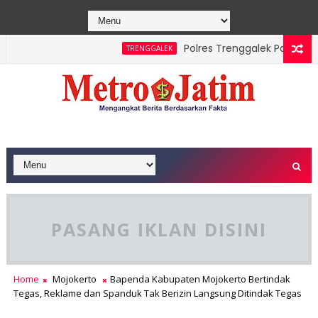
Polres Trenggalek Padukan Jal
TRENGGALEK
erhasil Dipadamkan, Masyarakat Diimbau Hentikan Praktik Bak
PASANG IKLAN DISINI
Home
Mojokerto
Bapenda Kabupaten Mojokerto Bertindak
Tegas, Reklame dan Spanduk Tak Berizin Langsung Ditindak Tegas