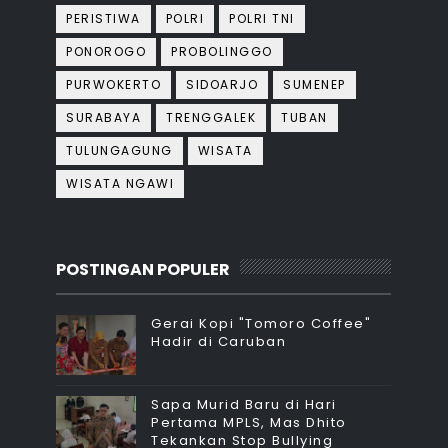
PERISTIWA
POLRI
POLRI TNI
PONOROGO
PROBOLINGGO
PURWOKERTO
SIDOARJO
SUMENEP
SURABAYA
TRENGGALEK
TUBAN
TULUNGAGUNG
WISATA
WISATA NGAWI
POSTINGAN POPULER
Gerai Kopi "Tomoro Coffee"
Hadir di Caruban
Sapa Murid Baru di Hari
Pertama MPLS, Mas Dhito
Tekankan Stop Bullying