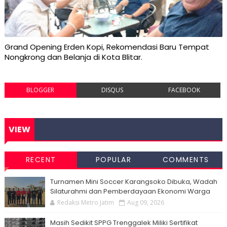
Grand Opening Erden Kopi, Rekomendasi Baru Tempat
Nongkrong dan Belanja di Kota Blitar.
BLOGGER
DISQUS
FACEBOOK
VIEW
RECENT
POPULAR
COMMENTS
Turnamen Mini Soccer Karangsoko Dibuka, Wadah
Silaturahmi dan Pemberdayaan Ekonomi Warga
Redaksi Metro Jatim
Aug 09, 2026
Masih Sedikit SPPG Trenggalek Miliki Sertifikat