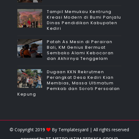
Tampil Memukau Kentrung
Kreasi Modern di Bumi Panjalu
Dinas Pendidikan Kabupaten
Kediri
Patah As Mesin di Perairan
Bali, KM Genius Bermuat
Sembako Alami Kebocoran
dan Akhirnya Tenggelam
Dugaan KKN Rekrutmen
Perangkat Desa Kediri Kian
Membias, Massa Ultimatum
Pemkab dan Soroti Persoalan
Kepung
© Copyright 2019
By
Templatesyard
| All rights reserved
powered by
PT METRO JATIM PERKASA GROUP