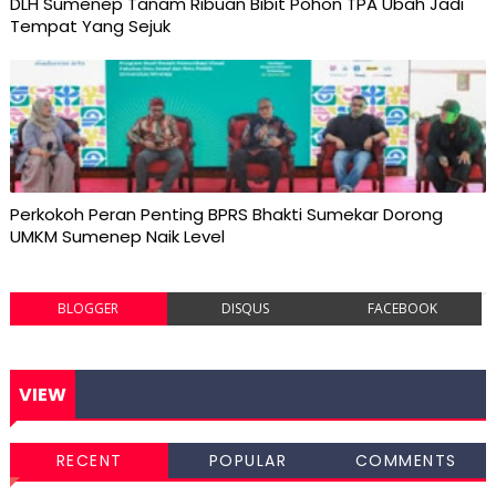
DLH Sumenep Tanam Ribuan Bibit Pohon TPA Ubah Jadi
Tempat Yang Sejuk
Perkokoh Peran Penting BPRS Bhakti Sumekar Dorong
UMKM Sumenep Naik Level
BLOGGER
DISQUS
FACEBOOK
VIEW
RECENT
POPULAR
COMMENTS