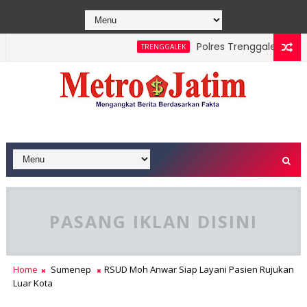
Polres Trenggalek Padukan 
TRENGGALEK
e Berhasil Dipadamkan, Masyarakat Diimbau Hentikan Praktik 
PASANG IKLAN DISINI
Home
Sumenep
RSUD Moh Anwar Siap Layani Pasien Rujukan
Luar Kota