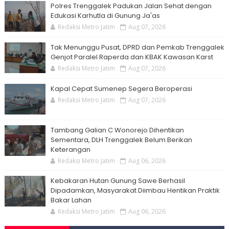
Polres Trenggalek Padukan Jalan Sehat dengan
Edukasi Karhutla di Gunung Ja'as
Redaksi Metro Jatim
Aug 07, 2026
Tak Menunggu Pusat, DPRD dan Pemkab Trenggalek
Genjot Paralel Raperda dan KBAK Kawasan Karst
Redaksi Metro Jatim
Aug 07, 2026
Kapal Cepat Sumenep Segera Beroperasi
Redaksi Metro Jatim
Aug 07, 2026
Tambang Galian C Wonorejo Dihentikan
Sementara, DLH Trenggalek Belum Berikan
Keterangan
Redaksi Metro Jatim
Aug 06, 2026
Kebakaran Hutan Gunung Sawe Berhasil
Dipadamkan, Masyarakat Diimbau Hentikan Praktik
Bakar Lahan
Redaksi Metro Jatim
Aug 06, 2026