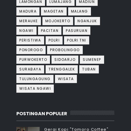
LAMONGAN
LUMAJANG
MADIUN
MADURA
MAGETAN
MALANG
MERAUKE
MOJOKERTO
NGANJUK
NGAWI
PACITAN
PASURUAN
PERISTIWA
POLRI
POLRI TNI
PONOROGO
PROBOLINGGO
PURWOKERTO
SIDOARJO
SUMENEP
SURABAYA
TRENGGALEK
TUBAN
TULUNGAGUNG
WISATA
WISATA NGAWI
POSTINGAN POPULER
Gerai Kopi "Tomoro Coffee"