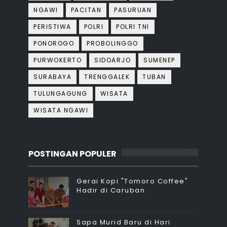
NGAWI
PACITAN
PASURUAN
PERISTIWA
POLRI
POLRI TNI
PONOROGO
PROBOLINGGO
PURWOKERTO
SIDOARJO
SUMENEP
SURABAYA
TRENGGALEK
TUBAN
TULUNGAGUNG
WISATA
WISATA NGAWI
POSTINGAN POPULER
Gerai Kopi "Tomoro Coffee"
Hadir di Caruban
Sapa Murid Baru di Hari