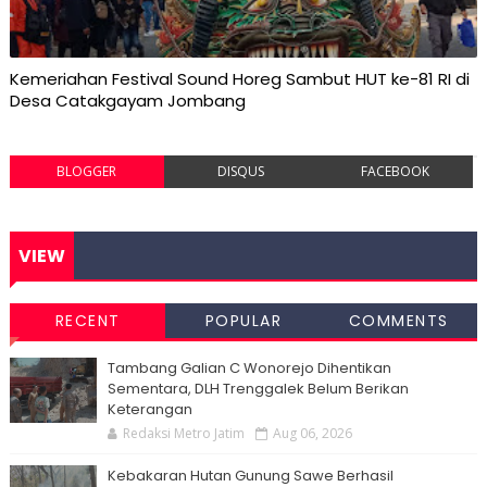
Kemeriahan Festival Sound Horeg Sambut HUT ke-81 RI di
Desa Catakgayam Jombang
BLOGGER
DISQUS
FACEBOOK
VIEW
RECENT
POPULAR
COMMENTS
Tambang Galian C Wonorejo Dihentikan
Sementara, DLH Trenggalek Belum Berikan
Keterangan
Redaksi Metro Jatim
Aug 06, 2026
Kebakaran Hutan Gunung Sawe Berhasil