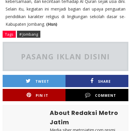
kebersamaan, dan kecintaan terhadap Al Quran sejak usia dini.
Selain itu, kegiatan ini menjadi bagian dari upaya penguatan
pendidikan karakter religius di lingkungan sekolah dasar se-
Kabupaten Jombang.
(Hsn)
Tags
# Jombang
PASANG IKLAN DISINI
TWEET
SHARE
PIN IT
COMMENT
About Redaksi Metro
Jatim
Media siber metrojatim.com resmi